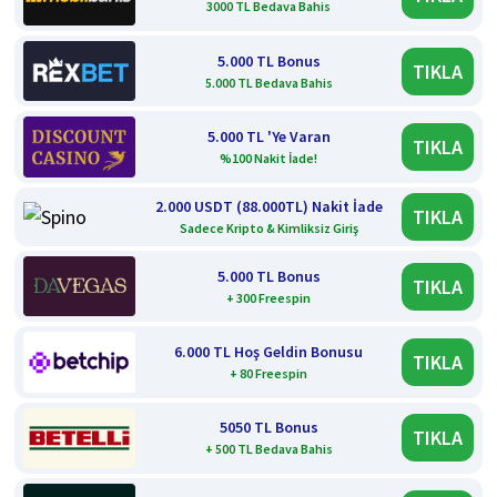
3000 TL Bedava Bahis
5.000 TL Bonus
TIKLA
5.000 TL Bedava Bahis
5.000 TL 'Ye Varan
TIKLA
%100 Nakit İade!
2.000 USDT (88.000TL) Nakit İade
TIKLA
Sadece Kripto & Kimliksiz Giriş
5.000 TL Bonus
TIKLA
+ 300 Freespin
6.000 TL Hoş Geldin Bonusu
TIKLA
+ 80 Freespin
5050 TL Bonus
TIKLA
+ 500 TL Bedava Bahis