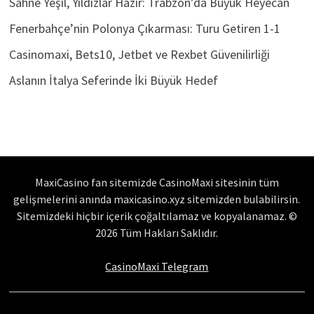
Sahne Yeşil, Yıldızlar Hazır: Trabzon’da Büyük Heyecan
Fenerbahçe’nin Polonya Çıkarması: Turu Getiren 1-1
Casinomaxi, Bets10, Jetbet ve Rexbet Güvenilirliği
Aslanın İtalya Seferinde İki Büyük Hedef
MaxiCasino fan sitemizde CasinoMaxi sitesinin tüm
gelişmelerini anında maxicasino.xyz sitemizden bulabilirsin.
Sitemizdeki hiçbir içerik çoğaltılamaz ve kopyalanamaz. ©
2026 Tüm Hakları Saklıdır.
CasinoMaxi Telegram