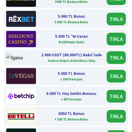
3000 TL Bedava Bahis
5.000 TL Bonus
TIKLA
5.000 TL Bedava Bahis
5.000 TL 'Ye Varan
TIKLA
%100 Nakit İade!
2.000 USDT (88.000TL) Nakit İade
TIKLA
Sadece Kripto & Kimliksiz Giriş
5.000 TL Bonus
TIKLA
+ 300 Freespin
6.000 TL Hoş Geldin Bonusu
TIKLA
+ 80 Freespin
5050 TL Bonus
TIKLA
+ 500 TL Bedava Bahis