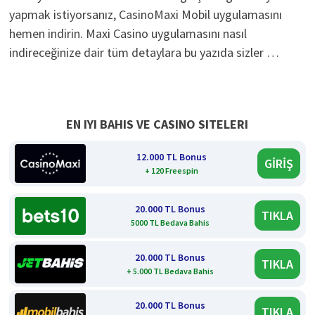
yapmak istiyorsanız, CasinoMaxi Mobil uygulamasını
hemen indirin. Maxi Casino uygulamasını nasıl
indireceğinize dair tüm detaylara bu yazıda sizler …
EN IYI BAHIS VE CASINO SITELERI
12.000 TL Bonus
GİRİŞ
+ 120 Freespin
20.000 TL Bonus
TIKLA
5000 TL Bedava Bahis
20.000 TL Bonus
TIKLA
+ 5.000 TL Bedava Bahis
20.000 TL Bonus
TIKLA