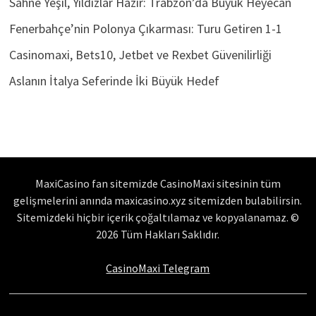
Sahne Yeşil, Yıldızlar Hazır: Trabzon’da Büyük Heyecan
Fenerbahçe’nin Polonya Çıkarması: Turu Getiren 1-1
Casinomaxi, Bets10, Jetbet ve Rexbet Güvenilirliği
Aslanın İtalya Seferinde İki Büyük Hedef
MaxiCasino fan sitemizde CasinoMaxi sitesinin tüm
gelişmelerini anında maxicasino.xyz sitemizden bulabilirsin.
Sitemizdeki hiçbir içerik çoğaltılamaz ve kopyalanamaz. ©
2026 Tüm Hakları Saklıdır.
CasinoMaxi Telegram