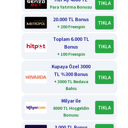
TIKLA
Para Yatırma Bonusu
20.000 TL Bonus
TIKLA
+ 200 Freespin
Toplam 6.000 TL
TIKLA
Bonus
+ 100 Freespin
Kupaya Özel 3000
TL %300 Bonus
TIKLA
+ 3000 TL Bedava
Bahis
Milyar ile
TIKLA
8000 TL Hoşgeldin
Bonusu
3.000 TL Bonus