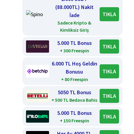
(88.000TL) Nakit
TIKLA
İade
Sadece Kripto &
Kimliksiz Giriş
5.000 TL Bonus
TIKLA
+ 300 Freespin
6.000 TL Hoş Geldin
TIKLA
Bonusu
+ 80 Freespin
5050 TL Bonus
TIKLA
+ 500 TL Bedava Bahis
5.000 TL Bonus
TIKLA
+ 150 Freespin
Her Ay 4000 TL