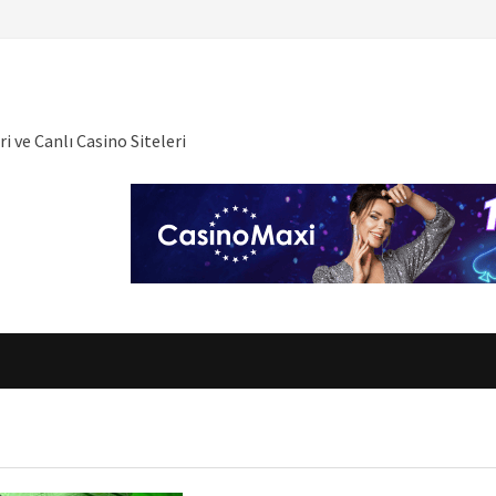
i ve Canlı Casino Siteleri