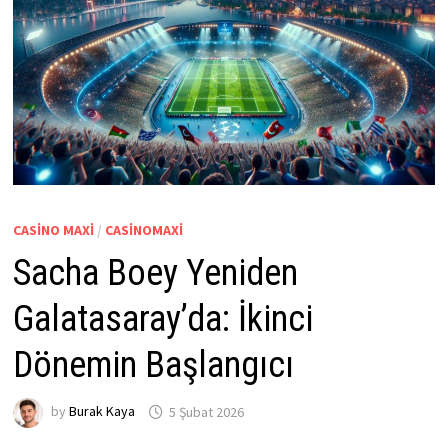
CASINO MAXI
/
CASINOMAXI
Sacha Boey Yeniden
Galatasaray’da: İkinci
Dönemin Başlangıcı
by
Burak Kaya
5 Şubat 2026