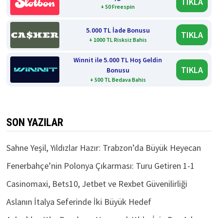
TIKLA
+ 50 Freespin
5.000 TL İade Bonusu
TIKLA
+ 1000 TL Risksiz Bahis
Winnit ile 5.000 TL Hoş Geldin
TIKLA
Bonusu
+ 500 TL Bedava Bahis
SON YAZILAR
Sahne Yeşil, Yıldızlar Hazır: Trabzon’da Büyük Heyecan
Fenerbahçe’nin Polonya Çıkarması: Turu Getiren 1-1
Casinomaxi, Bets10, Jetbet ve Rexbet Güvenilirliği
Aslanın İtalya Seferinde İki Büyük Hedef