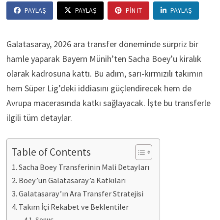
PAYLAŞ
PAYLAŞ
PIN IT
PAYLAŞ
Galatasaray, 2026 ara transfer döneminde sürpriz bir
hamle yaparak Bayern Münih’ten Sacha Boey’u kiralık
olarak kadrosuna kattı. Bu adım, sarı-kırmızılı takımın
hem Süper Lig’deki iddiasını güçlendirecek hem de
Avrupa macerasında katkı sağlayacak. İşte bu transferle
ilgili tüm detaylar.
Table of Contents
Sacha Boey Transferinin Mali Detayları
Boey’un Galatasaray’a Katkıları
Galatasaray’ın Ara Transfer Stratejisi
Takım İçi Rekabet ve Beklentiler
Sonuç