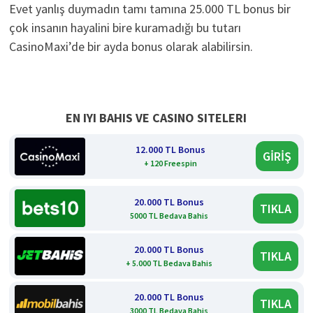
Evet yanlış duymadın tamı tamına 25.000 TL bonus bir
çok insanın hayalini bire kuramadığı bu tutarı
CasinoMaxi’de bir ayda bonus olarak alabilirsin.
EN IYI BAHIS VE CASINO SITELERI
12.000 TL Bonus
GİRİŞ
+ 120 Freespin
20.000 TL Bonus
TIKLA
5000 TL Bedava Bahis
20.000 TL Bonus
TIKLA
+ 5.000 TL Bedava Bahis
20.000 TL Bonus
TIKLA
3000 TL Bedava Bahis