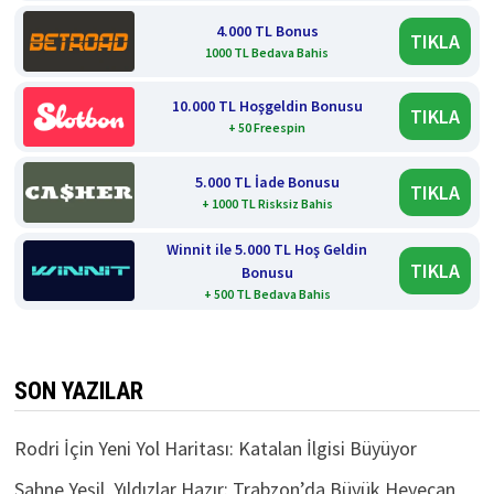
4.000 TL Bonus
TIKLA
1000 TL Bedava Bahis
10.000 TL Hoşgeldin Bonusu
TIKLA
+ 50 Freespin
5.000 TL İade Bonusu
TIKLA
+ 1000 TL Risksiz Bahis
Winnit ile 5.000 TL Hoş Geldin
TIKLA
Bonusu
+ 500 TL Bedava Bahis
SON YAZILAR
Rodri İçin Yeni Yol Haritası: Katalan İlgisi Büyüyor
Sahne Yeşil, Yıldızlar Hazır: Trabzon’da Büyük Heyecan