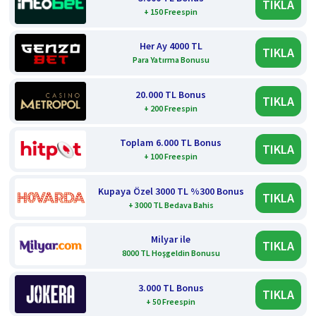
TIKLA
+ 150 Freespin
Her Ay 4000 TL
TIKLA
Para Yatırma Bonusu
20.000 TL Bonus
TIKLA
+ 200 Freespin
Toplam 6.000 TL Bonus
TIKLA
+ 100 Freespin
Kupaya Özel 3000 TL %300 Bonus
TIKLA
+ 3000 TL Bedava Bahis
Milyar ile
TIKLA
8000 TL Hoşgeldin Bonusu
3.000 TL Bonus
TIKLA
+ 50 Freespin