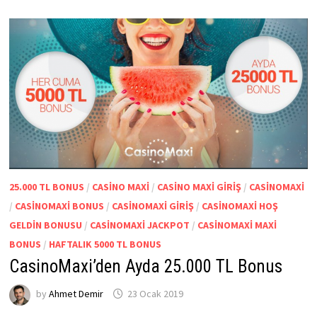
25.000 TL BONUS
/
CASINO MAXI
/
CASINO MAXI GIRIŞ
/
CASINOMAXI
/
CASINOMAXI BONUS
/
CASINOMAXI GIRIŞ
/
CASINOMAXI HOŞ
GELDIN BONUSU
/
CASINOMAXI JACKPOT
/
CASINOMAXI MAXI
BONUS
/
HAFTALIK 5000 TL BONUS
CasinoMaxi’den Ayda 25.000 TL Bonus
by
Ahmet Demir
23 Ocak 2019