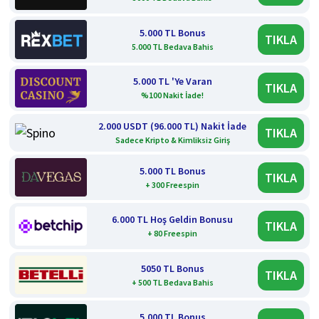
5.000 TL Bonus
TIKLA
5.000 TL Bedava Bahis
5.000 TL 'Ye Varan
TIKLA
%100 Nakit İade!
2.000 USDT (96.000 TL) Nakit İade
TIKLA
Sadece Kripto & Kimliksiz Giriş
5.000 TL Bonus
TIKLA
+ 300 Freespin
6.000 TL Hoş Geldin Bonusu
TIKLA
+ 80 Freespin
5050 TL Bonus
TIKLA
+ 500 TL Bedava Bahis
5.000 TL Bonus