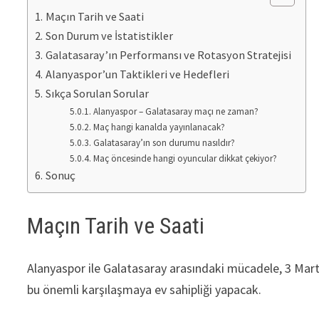
Maçın Tarih ve Saati
Son Durum ve İstatistikler
Galatasaray’ın Performansı ve Rotasyon Stratejisi
Alanyaspor’un Taktikleri ve Hedefleri
Sıkça Sorulan Sorular
Alanyaspor – Galatasaray maçı ne zaman?
Maç hangi kanalda yayınlanacak?
Galatasaray’ın son durumu nasıldır?
Maç öncesinde hangi oyuncular dikkat çekiyor?
Sonuç
Maçın Tarih ve Saati
Alanyaspor ile Galatasaray arasındaki mücadele, 3 Mar
bu önemli karşılaşmaya ev sahipliği yapacak.