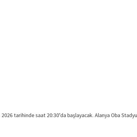
t 2026 tarihinde saat 20:30’da başlayacak. Alanya Oba Stady