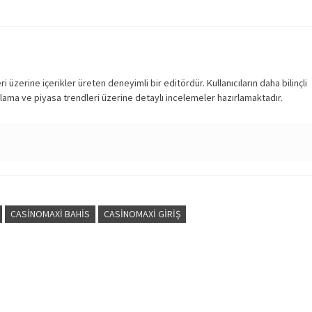
i üzerine içerikler üreten deneyimli bir editördür. Kullanıcıların daha bilinçli
plama ve piyasa trendleri üzerine detaylı incelemeler hazırlamaktadır.
CASINOMAXI BAHIS
CASINOMAXI GIRIŞ