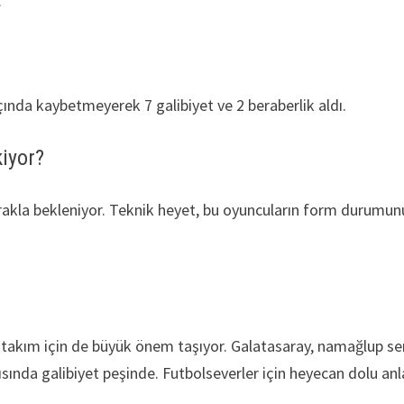
.
ında kaybetmeyerek 7 galibiyet ve 2 beraberlik aldı.
iyor?
akla bekleniyor. Teknik heyet, bu oyuncuların form durumun
i takım için de büyük önem taşıyor. Galatasaray, namağlup ser
ında galibiyet peşinde. Futbolseverler için heyecan dolu anl