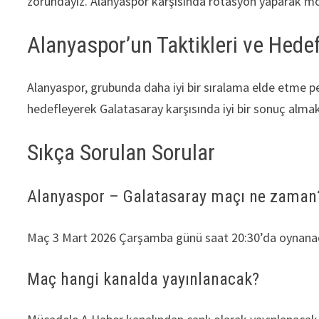
zorundayız. Alanyaspor karşısında rotasyon yaparak m
Alanyaspor’un Taktikleri ve Hedef
Alanyaspor, grubunda daha iyi bir sıralama elde etme
hedefleyerek Galatasaray karşısında iyi bir sonuç almak
Sıkça Sorulan Sorular
Alanyaspor – Galatasaray maçı ne zaman
Maç 3 Mart 2026 Çarşamba günü saat 20:30’da oynana
Maç hangi kanalda yayınlanacak?