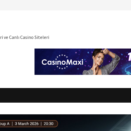
i ve Canlı Casino Siteleri