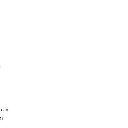
u
isini
ar