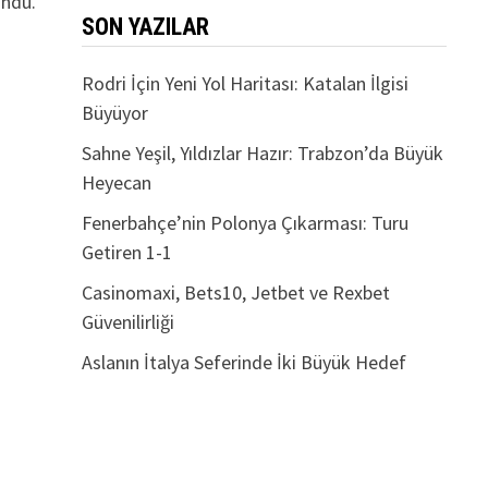
undu.
SON YAZILAR
Rodri İçin Yeni Yol Haritası: Katalan İlgisi
Büyüyor
Sahne Yeşil, Yıldızlar Hazır: Trabzon’da Büyük
Heyecan
Fenerbahçe’nin Polonya Çıkarması: Turu
Getiren 1-1
Casinomaxi, Bets10, Jetbet ve Rexbet
Güvenilirliği
Aslanın İtalya Seferinde İki Büyük Hedef