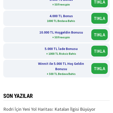
3.000 TL Bonus
TIKLA
+ 50 Freespin
4.000 TL Bonus
TIKLA
1000 TL Bedava Bahis
10.000 TL Hoşgeldin Bonusu
TIKLA
+ 50 Freespin
5.000 TL İade Bonusu
TIKLA
+ 1000 TL Risksiz Bahis
Winnit ile 5.000 TL Hoş Geldin
TIKLA
Bonusu
+ 500 TL Bedava Bahis
SON YAZILAR