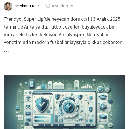
by
Ahmet Demir
4 Aralık 2025
Trendyol Süper Lig’de heyecan dorukta! 13 Aralık 2025
tarihinde Antalya’da, futbolseverleri büyüleyecek bir
mücadele bizleri bekliyor. Antalyaspor, Nuri Şahin
yönetiminde modern futbol anlayışıyla dikkat çekerken,
…