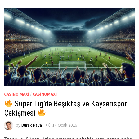
CASINO MAXI
/
CASINOMAXI
Süper Lig’de Beşiktaş ve Kayserispor
Çekişmesi
by
Burak Kaya
14 Ocak 2026