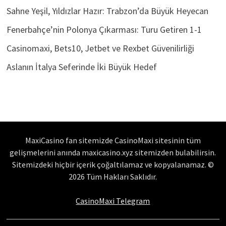
Rodri İçin Yeni Yol Haritası: Katalan İlgisi Büyüyor
Sahne Yeşil, Yıldızlar Hazır: Trabzon’da Büyük Heyecan
Fenerbahçe’nin Polonya Çıkarması: Turu Getiren 1-1
Casinomaxi, Bets10, Jetbet ve Rexbet Güvenilirliği
Aslanın İtalya Seferinde İki Büyük Hedef
MaxiCasino fan sitemizde CasinoMaxi sitesinin tüm
gelişmelerini anında maxicasino.xyz sitemizden bulabilirsin.
Sitemizdeki hiçbir içerik çoğaltılamaz ve kopyalanamaz. ©
2026 Tüm Hakları Saklıdır.
CasinoMaxi Telegram