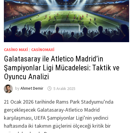
CASINO MAXI
/
CASINOMAXI
Galatasaray ile Atletico Madrid’in
Şampiyonlar Ligi Mücadelesi: Taktik ve
Oyuncu Analizi
by
Ahmet Demir
5 Aralık 2025
21 Ocak 2026 tarihinde Rams Park Stadyumu’nda
gerçekleşecek Galatasaray-Atletico Madrid
karşılaşması, UEFA Şampiyonlar Ligi’nin yedinci
haftasında iki takımın güçlerini ölçeceği kritik bir