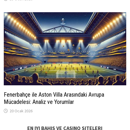
Fenerbahçe ile Aston Villa Arasındaki Avrupa
Mücadelesi: Analiz ve Yorumlar
20 Ocak 2026
EN IYI BAHIS VE CASINO SITELERI