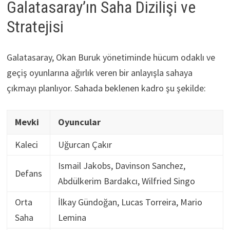
Galatasaray’ın Saha Dizilişi ve
Stratejisi
Galatasaray, Okan Buruk yönetiminde hücum odaklı ve
geçiş oyunlarına ağırlık veren bir anlayışla sahaya
çıkmayı planlıyor. Sahada beklenen kadro şu şekilde:
Mevki
Oyuncular
Kaleci
Uğurcan Çakır
Ismail Jakobs, Davinson Sanchez,
Defans
Abdülkerim Bardakcı, Wilfried Singo
Orta
İlkay Gündoğan, Lucas Torreira, Mario
Saha
Lemina