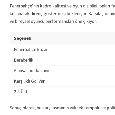
Fenerbahçe’nin kadro kalitesi ve oyun disiplini, onları
kullanarak direnç göstermesi bekleniyor. Karşılaşmanı
ve bireysel oyuncu performansları öne çıkıyor.
Seçenek
Fenerbahçe kazanır
Beraberlik
Alanyaspor kazanır
Karşılıklı Gol Var
2.5 Üst
Sonuç olarak, bu karşılaşmanın yüksek tempolu ve gollü 