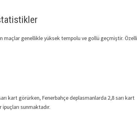
atistikler
n maçlar genellikle yüksek tempolu ve gollü geçmiştir. Özell
sarı kart görürken, Fenerbahçe deplasmanlarda 2,8 sarı kart
r ipuçları sunmaktadır.