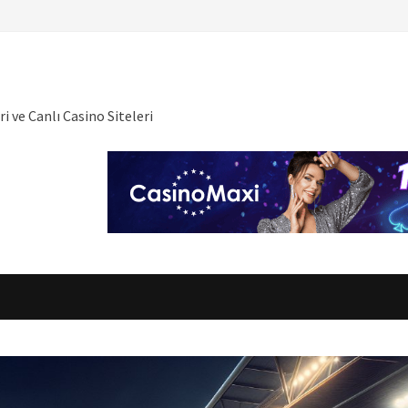
i ve Canlı Casino Siteleri