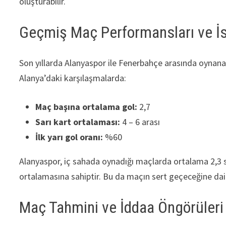
oluşturabilir.
Geçmiş Maç Performansları ve İst
Son yıllarda Alanyaspor ile Fenerbahçe arasında oynana
Alanya’daki karşılaşmalarda:
Maç başına ortalama gol:
2,7
Sarı kart ortalaması:
4 – 6 arası
İlk yarı gol oranı:
%60
Alanyaspor, iç sahada oynadığı maçlarda ortalama 2,3 
ortalamasına sahiptir. Bu da maçın sert geçeceğine dai
Maç Tahmini ve İddaa Öngörüleri