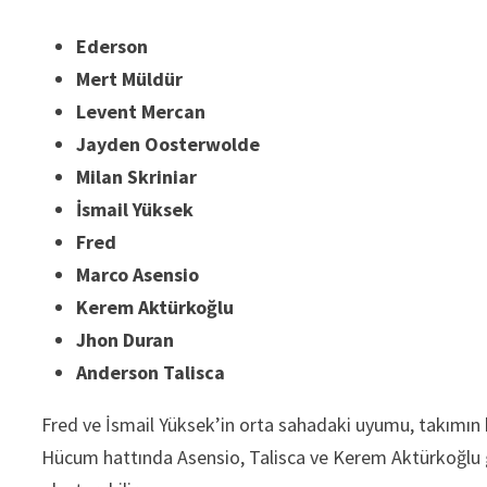
Ederson
Mert Müldür
Levent Mercan
Jayden Oosterwolde
Milan Skriniar
İsmail Yüksek
Fred
Marco Asensio
Kerem Aktürkoğlu
Jhon Duran
Anderson Talisca
Fred ve İsmail Yüksek’in orta sahadaki uyumu, takımı
Hücum hattında Asensio, Talisca ve Kerem Aktürkoğlu gib