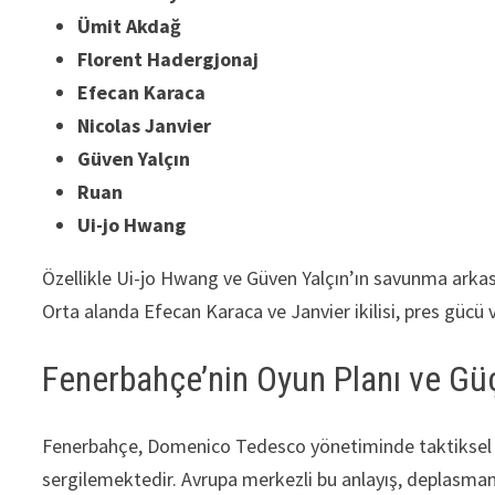
Ümit Akdağ
Florent Hadergjonaj
Efecan Karaca
Nicolas Janvier
Güven Yalçın
Ruan
Ui-jo Hwang
Özellikle Ui-jo Hwang ve Güven Yalçın’ın savunma arkası
Orta alanda Efecan Karaca ve Janvier ikilisi, pres gücü 
Fenerbahçe’nin Oyun Planı ve Güç
Fenerbahçe, Domenico Tedesco yönetiminde taktiksel di
sergilemektedir. Avrupa merkezli bu anlayış, deplasma