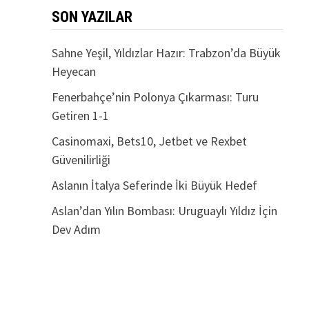
SON YAZILAR
Sahne Yeşil, Yıldızlar Hazır: Trabzon’da Büyük
Heyecan
Fenerbahçe’nin Polonya Çıkarması: Turu
Getiren 1-1
Casinomaxi, Bets10, Jetbet ve Rexbet
Güvenilirliği
Aslanın İtalya Seferinde İki Büyük Hedef
Aslan’dan Yılın Bombası: Uruguaylı Yıldız İçin
Dev Adım