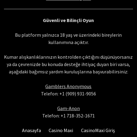
Güvenli ve Bilinçli Oyun
Bu platform yalnızca 18 yaş ve üzerindeki bireylerin
kullanımına açıktır.
Kumar alışkanlıklarınızın kontrolden çıktığını düşünüyorsanız
ya da çevrenizde bu konuda desteğe ihtiyaç duyan biri varsa,
aşağıdaki bağımsız yardım kuruluşlarına başvurabilirsiniz:
Gamblers Anonymous
Telefon: +1 (909) 931-9056
Gam-Anon
Telefon: +1 718-352-1671
Anasayfa
Casino Maxi
CasinoMaxi Giriş