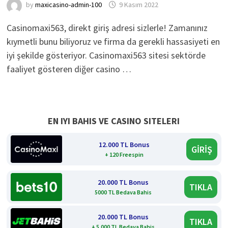
by
maxicasino-admin-100
9 Kasım 2022
Casinomaxi563, direkt giriş adresi sizlerle! Zamanınız
kıymetli bunu biliyoruz ve firma da gerekli hassasiyeti en
iyi şekilde gösteriyor. Casinomaxi563 sitesi sektörde
faaliyet gösteren diğer casino …
EN IYI BAHIS VE CASINO SITELERI
12.000 TL Bonus
GİRİŞ
+ 120 Freespin
20.000 TL Bonus
TIKLA
5000 TL Bedava Bahis
20.000 TL Bonus
TIKLA
+ 5.000 TL Bedava Bahis