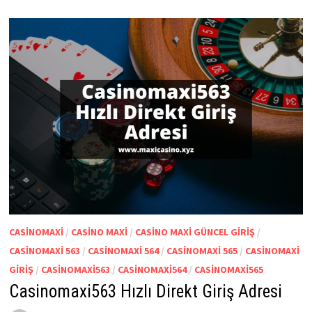
CASINOMAXI
/
CASINO MAXI
/
CASINO MAXI GÜNCEL GIRIŞ
/
CASINOMAXI 563
/
CASINOMAXI 564
/
CASINOMAXI 565
/
CASINOMAXI
GIRIŞ
/
CASINOMAXI563
/
CASINOMAXI564
/
CASINOMAXI565
Casinomaxi563 Hızlı Direkt Giriş Adresi