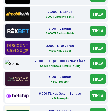
20.000 TL Bonus
TIKLA
3000 TL Bedava Bahis
5.000 TL Bonus
TIKLA
5.000 TL Bedava Bahis
5.000 TL 'Ye Varan
TIKLA
%100 Nakit İade!
2.000 USDT (88.000TL) Nakit İade
TIKLA
Sadece Kripto & Kimliksiz Giriş
5.000 TL Bonus
TIKLA
+ 300 Freespin
6.000 TL Hoş Geldin Bonusu
TIKLA
+ 80 Freespin
5050 TL Bonus