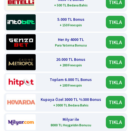
TIKLA
+ 500 TL Bedava Bahis
5.000 TL Bonus
TIKLA
+ 150 Freespin
Her Ay 4000 TL
TIKLA
Para Yatırma Bonusu
20.000 TL Bonus
TIKLA
+ 200 Freespin
Toplam 6.000 TL Bonus
TIKLA
+ 100 Freespin
Kupaya Özel 3000 TL %300 Bonus
TIKLA
+ 3000 TL Bedava Bahis
Milyar ile
TIKLA
8000 TL Hoşgeldin Bonusu