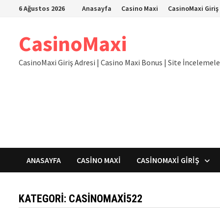
İçeriğe
6 Ağustos 2026
Anasayfa
Casino Maxi
CasinoMaxi Giriş
geç
CasinoMaxi
CasinoMaxi Giriş Adresi | Casino Maxi Bonus | Site İncelemeler
ANASAYFA
CASINO MAXI
CASINOMAXI GIRIŞ
KATEGORI:
CASINOMAXI522