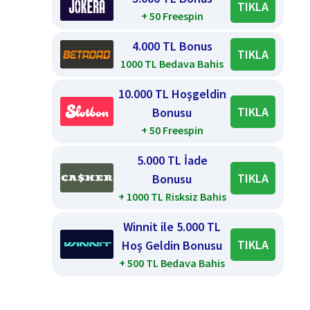
TIKLA
+ 50 Freespin
4.000 TL Bonus
TIKLA
1000 TL Bedava Bahis
10.000 TL Hoşgeldin
TIKLA
Bonusu
+ 50 Freespin
5.000 TL İade
TIKLA
Bonusu
+ 1000 TL Risksiz Bahis
Winnit ile 5.000 TL
TIKLA
Hoş Geldin Bonusu
+ 500 TL Bedava Bahis