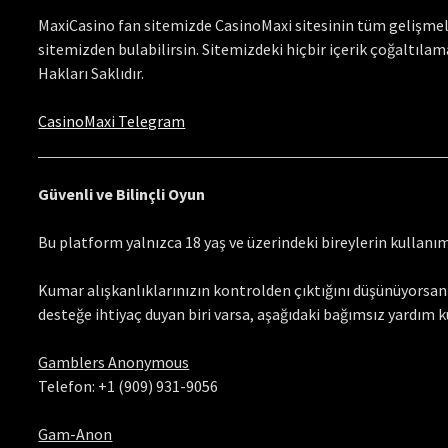
MaxiCasino fan sitemizde CasinoMaxi sitesinin tüm gelişmel
sitemizden bulabilirsin. Sitemizdeki hiçbir içerik çoğaltı
Hakları Saklıdır.
CasinoMaxi Telegram
Güvenli ve Bilinçli Oyun
Bu platform yalnızca 18 yaş ve üzerindeki bireylerin kullanım
Kumar alışkanlıklarınızın kontrolden çıktığını düşünüyorsan
desteğe ihtiyaç duyan biri varsa, aşağıdaki bağımsız yardım k
Gamblers Anonymous
Telefon: +1 (909) 931-9056
Gam-Anon