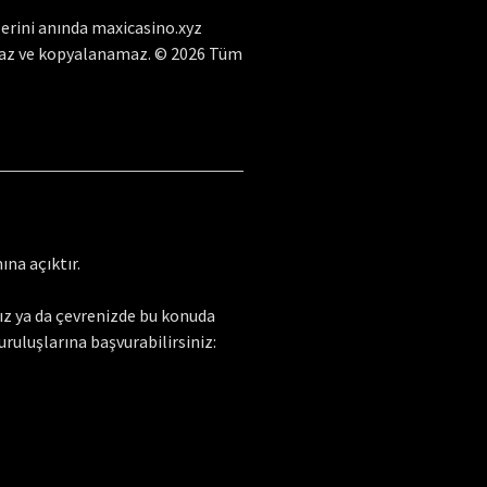
erini anında maxicasino.xyz
lamaz ve kopyalanamaz. © 2026 Tüm
ına açıktır.
ız ya da çevrenizde bu konuda
uruluşlarına başvurabilirsiniz: