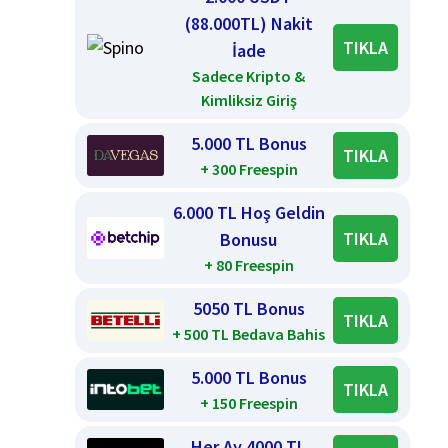
(88.000TL) Nakit
TIKLA
İade
Sadece Kripto &
Kimliksiz Giriş
5.000 TL Bonus
TIKLA
+ 300 Freespin
6.000 TL Hoş Geldin
TIKLA
Bonusu
+ 80 Freespin
5050 TL Bonus
TIKLA
+ 500 TL Bedava Bahis
5.000 TL Bonus
TIKLA
+ 150 Freespin
Her Ay 4000 TL