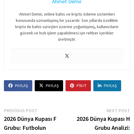
Ahmet Demir
Ahmet Demir, online bahis ve kripto ödeme sistemleri
konusunda uzmanlaşmış bir yazardır. Son yıllarda özellikle
kripto ile bahis süreçleri üzerine yoğunlaşmış, kullanıcıların
güvenli ve hızlı işlem yapabilmesi için rehber içerikler
üretmiştir.
PAYLAŞ
PAYLAŞ
PIN IT
PAYLAŞ
Yazı
Previous
N
PREVIOUS POST
NEXT POST
post:
p
2026 Dünya Kupası F
2026 Dünya Kupası H
gezinmesi
Grubu: Futbolun
Grubu Analizi: