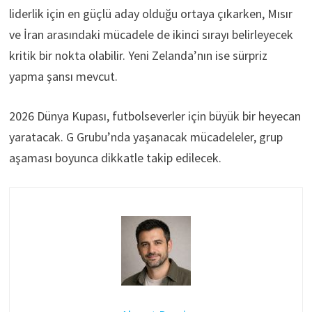
liderlik için en güçlü aday olduğu ortaya çıkarken, Mısır
ve İran arasındaki mücadele de ikinci sırayı belirleyecek
kritik bir nokta olabilir. Yeni Zelanda’nın ise sürpriz
yapma şansı mevcut.
2026 Dünya Kupası, futbolseverler için büyük bir heyecan
yaratacak. G Grubu’nda yaşanacak mücadeleler, grup
aşaması boyunca dikkatle takip edilecek.