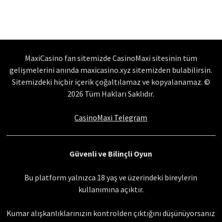
MaxiCasino fan sitemizde CasinoMaxi sitesinin tüm
gelişmelerini anında maxicasino.xyz sitemizden bulabilirsin.
Sitemizdeki hiçbir içerik çoğaltılamaz ve kopyalanamaz. ©
2026 Tüm Hakları Saklıdır.
CasinoMaxi Telegram
Güvenli ve Bilinçli Oyun
Bu platform yalnızca 18 yaş ve üzerindeki bireylerin
kullanımına açıktır.
Kumar alışkanlıklarınızın kontrolden çıktığını düşünüyorsanız