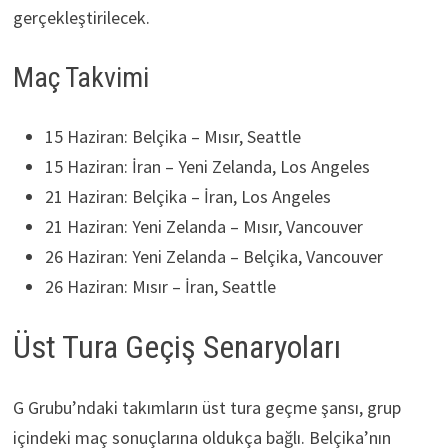
gerçekleştirilecek.
Maç Takvimi
15 Haziran: Belçika – Mısır, Seattle
15 Haziran: İran – Yeni Zelanda, Los Angeles
21 Haziran: Belçika – İran, Los Angeles
21 Haziran: Yeni Zelanda – Mısır, Vancouver
26 Haziran: Yeni Zelanda – Belçika, Vancouver
26 Haziran: Mısır – İran, Seattle
Üst Tura Geçiş Senaryoları
G Grubu’ndaki takımların üst tura geçme şansı, grup
içindeki maç sonuçlarına oldukça bağlı. Belçika’nın