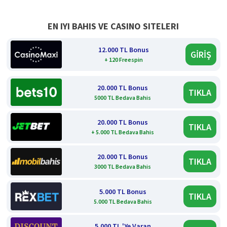
EN IYI BAHIS VE CASINO SITELERI
12.000 TL Bonus
GİRİŞ
+ 120 Freespin
20.000 TL Bonus
TIKLA
5000 TL Bedava Bahis
20.000 TL Bonus
TIKLA
+ 5.000 TL Bedava Bahis
20.000 TL Bonus
TIKLA
3000 TL Bedava Bahis
5.000 TL Bonus
TIKLA
5.000 TL Bedava Bahis
5.000 TL 'Ye Varan