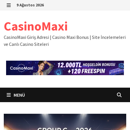
İçeriğe
9 Ağustos 2026
geç
MENÜ
CasinoMaxi
CasinoMaxi Giriş Adresi | Casino Maxi Bonus | Site İncelemeleri
ve Canlı Casino Siteleri
MENÜ