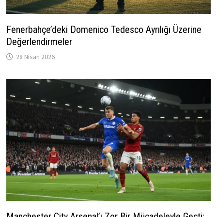
Fenerbahçe’deki Domenico Tedesco Ayrılığı Üzerine
Değerlendirmeler
28 Nisan 2026
Manchester City Arsenal’ı Zor Bir Mücadeleyle Geçti: