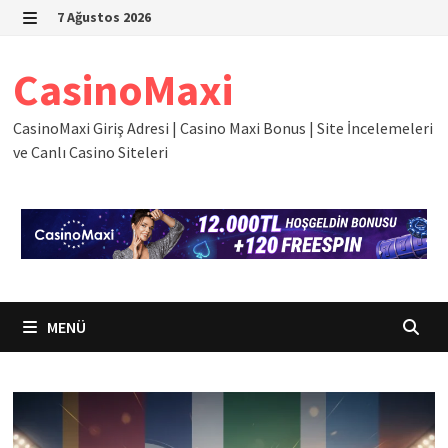
İçeriğe
7 Ağustos 2026
geç
MENÜ
CasinoMaxi
CasinoMaxi Giriş Adresi | Casino Maxi Bonus | Site İncelemeleri
ve Canlı Casino Siteleri
MENÜ