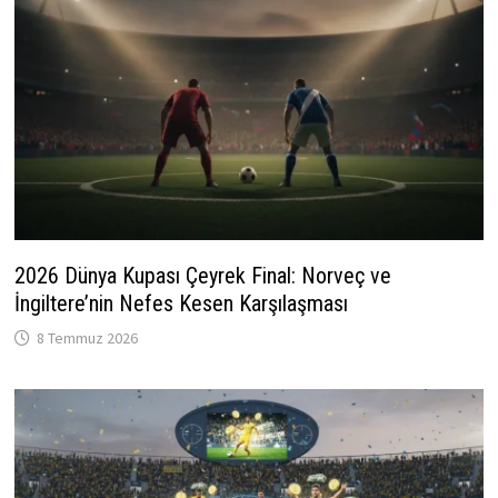
2026 Dünya Kupası Çeyrek Final: Norveç ve
İngiltere’nin Nefes Kesen Karşılaşması
8 Temmuz 2026