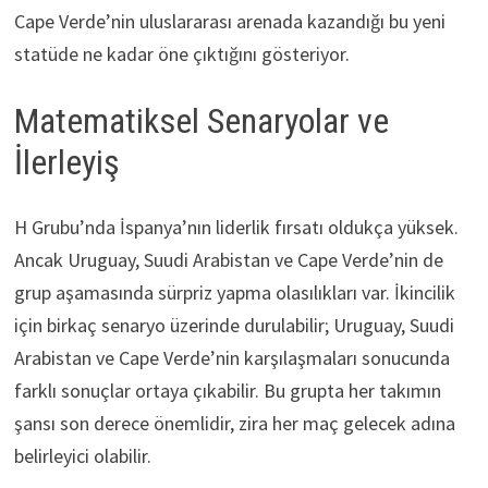
Cape Verde’nin uluslararası arenada kazandığı bu yeni
statüde ne kadar öne çıktığını gösteriyor.
Matematiksel Senaryolar ve
İlerleyiş
H Grubu’nda İspanya’nın liderlik fırsatı oldukça yüksek.
Ancak Uruguay, Suudi Arabistan ve Cape Verde’nin de
grup aşamasında sürpriz yapma olasılıkları var. İkincilik
için birkaç senaryo üzerinde durulabilir; Uruguay, Suudi
Arabistan ve Cape Verde’nin karşılaşmaları sonucunda
farklı sonuçlar ortaya çıkabilir. Bu grupta her takımın
şansı son derece önemlidir, zira her maç gelecek adına
belirleyici olabilir.