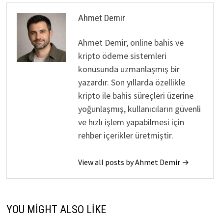
Ahmet Demir
Ahmet Demir, online bahis ve
kripto ödeme sistemleri
konusunda uzmanlaşmış bir
yazardır. Son yıllarda özellikle
kripto ile bahis süreçleri üzerine
yoğunlaşmış, kullanıcıların güvenli
ve hızlı işlem yapabilmesi için
rehber içerikler üretmiştir.
View all posts by Ahmet Demir →
YOU MIGHT ALSO LIKE