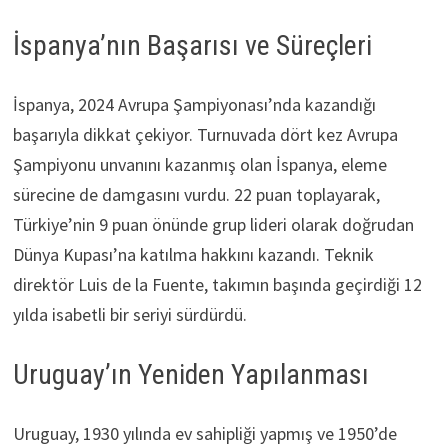
İspanya’nın Başarısı ve Süreçleri
İspanya, 2024 Avrupa Şampiyonası’nda kazandığı
başarıyla dikkat çekiyor. Turnuvada dört kez Avrupa
Şampiyonu unvanını kazanmış olan İspanya, eleme
sürecine de damgasını vurdu. 22 puan toplayarak,
Türkiye’nin 9 puan önünde grup lideri olarak doğrudan
Dünya Kupası’na katılma hakkını kazandı. Teknik
direktör Luis de la Fuente, takımın başında geçirdiği 12
yılda isabetli bir seriyi sürdürdü.
Uruguay’ın Yeniden Yapılanması
Uruguay, 1930 yılında ev sahipliği yapmış ve 1950’de