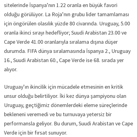
sitelerinde İspanya’nın 1.22 oranla en büyük favori
olduğu görülüyor. La Roja’nın grubu lider tamamlaması
için öngörülen olasılık yüzde 80 civarında. Uruguay, 5.00
oranla ikinci sırayı hedefliyor; Suudi Arabistan 23.00 ve
Cape Verde 41.00 oranlarıyla sıralama dışına düşer
durumda. FIFA dünya sıralamasında İspanya 2., Uruguay
16., Suudi Arabistan 60., Cape Verde ise 68. sırada yer
alıyor.
Uruguay’ın ikincilik için mücadele etmesinin en kritik
unsur olduğu belirtiliyor. İki kez dünya şampiyonu olan
Uruguay, geçtiğimiz dönemlerdeki eleme süreçlerinde
bekleneni veremedi ve bu turnuvaya yetersiz bir
performansla geliyor. Bu durum, Suudi Arabistan ve Cape
Verde için bir fırsat sunuyor.