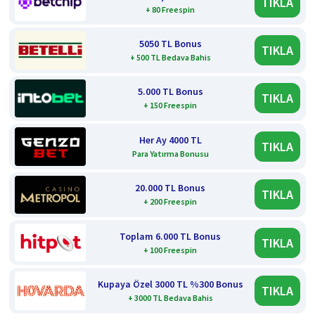
TIKLA
+ 80 Freespin
5050 TL Bonus
TIKLA
+ 500 TL Bedava Bahis
5.000 TL Bonus
TIKLA
+ 150 Freespin
Her Ay 4000 TL
TIKLA
Para Yatırma Bonusu
20.000 TL Bonus
TIKLA
+ 200 Freespin
Toplam 6.000 TL Bonus
TIKLA
+ 100 Freespin
Kupaya Özel 3000 TL %300 Bonus
TIKLA
+ 3000 TL Bedava Bahis