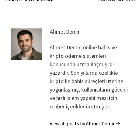
Ahmet Demir
Ahmet Demir, online bahis ve
kripto ödeme sistemleri
konusunda uzmanlaşmış bir
yazardır. Son yıllarda özellikle
kripto ile bahis süreçleri üzerine
yoğunlaşmış, kullanıcıların güvenli
ve hızlı işlem yapabilmesi için
rehber içerikler üretmiştir.
View all posts by Ahmet Demir →