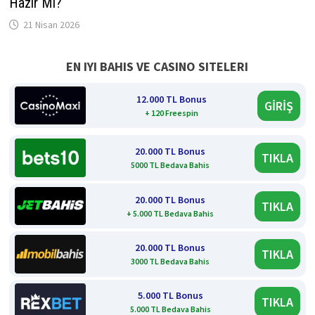
Hazır Mı?
21 Nisan 2026
EN IYI BAHIS VE CASINO SITELERI
12.000 TL Bonus
GİRİŞ
+ 120 Freespin
20.000 TL Bonus
TIKLA
5000 TL Bedava Bahis
20.000 TL Bonus
TIKLA
+ 5.000 TL Bedava Bahis
20.000 TL Bonus
TIKLA
3000 TL Bedava Bahis
5.000 TL Bonus
TIKLA
5.000 TL Bedava Bahis