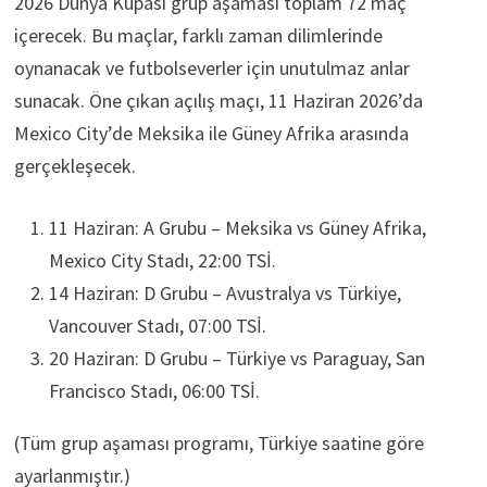
2026 Dünya Kupası grup aşaması toplam 72 maç
içerecek. Bu maçlar, farklı zaman dilimlerinde
oynanacak ve futbolseverler için unutulmaz anlar
sunacak. Öne çıkan açılış maçı, 11 Haziran 2026’da
Mexico City’de Meksika ile Güney Afrika arasında
gerçekleşecek.
11 Haziran: A Grubu – Meksika vs Güney Afrika,
Mexico City Stadı, 22:00 TSİ.
14 Haziran: D Grubu – Avustralya vs Türkiye,
Vancouver Stadı, 07:00 TSİ.
20 Haziran: D Grubu – Türkiye vs Paraguay, San
Francisco Stadı, 06:00 TSİ.
(Tüm grup aşaması programı, Türkiye saatine göre
ayarlanmıştır.)