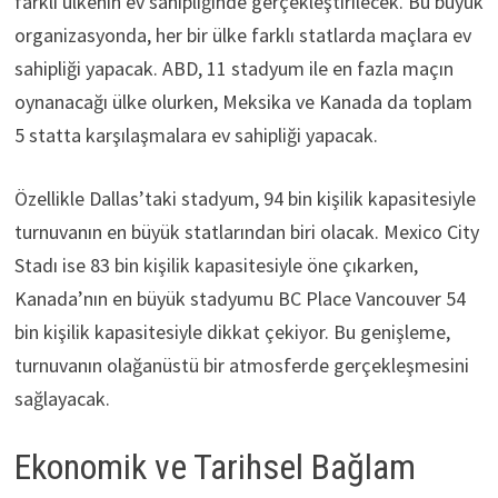
farklı ülkenin ev sahipliğinde gerçekleştirilecek. Bu büyük
organizasyonda, her bir ülke farklı statlarda maçlara ev
sahipliği yapacak. ABD, 11 stadyum ile en fazla maçın
oynanacağı ülke olurken, Meksika ve Kanada da toplam
5 statta karşılaşmalara ev sahipliği yapacak.
Özellikle Dallas’taki stadyum, 94 bin kişilik kapasitesiyle
turnuvanın en büyük statlarından biri olacak. Mexico City
Stadı ise 83 bin kişilik kapasitesiyle öne çıkarken,
Kanada’nın en büyük stadyumu BC Place Vancouver 54
bin kişilik kapasitesiyle dikkat çekiyor. Bu genişleme,
turnuvanın olağanüstü bir atmosferde gerçekleşmesini
sağlayacak.
Ekonomik ve Tarihsel Bağlam