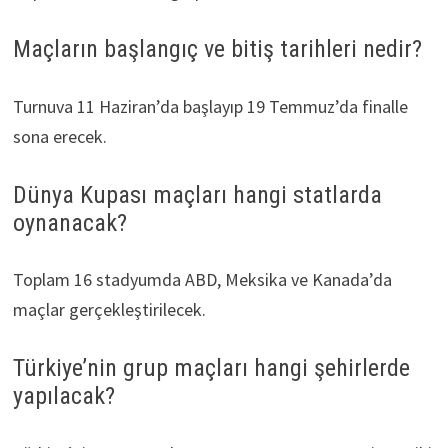
Maçların başlangıç ve bitiş tarihleri nedir?
Turnuva 11 Haziran’da başlayıp 19 Temmuz’da finalle
sona erecek.
Dünya Kupası maçları hangi statlarda
oynanacak?
Toplam 16 stadyumda ABD, Meksika ve Kanada’da
maçlar gerçekleştirilecek.
Türkiye’nin grup maçları hangi şehirlerde
yapılacak?