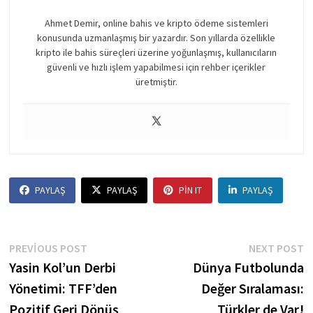
Ahmet Demir, online bahis ve kripto ödeme sistemleri
konusunda uzmanlaşmış bir yazardır. Son yıllarda özellikle
kripto ile bahis süreçleri üzerine yoğunlaşmış, kullanıcıların
güvenli ve hızlı işlem yapabilmesi için rehber içerikler
üretmiştir.
PAYLAŞ
PAYLAŞ
PIN IT
PAYLAŞ
Yazı
Previous
N
PREVIOUS POST
NEXT POST
post:
p
Yasin Kol’un Derbi
Dünya Futbolunda
gezinmesi
Yönetimi: TFF’den
Değer Sıralaması:
Pozitif Geri Dönüş
Türkler de Var!