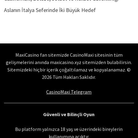
Aslanın İtalya Seferinde İki Büyük Hedef
MaxiCasino fan sitemizde CasinoMaxi sitesinin tüm
gelişmelerini anında maxicasino.xyz sitemizden bulabilirsin.
Sitemizdeki hiçbir içerik çoğaltılamaz ve kopyalanamaz. ©
2026 Tüm Hakları Saklıdır.
CasinoMaxi Telegram
Güvenli ve Bilinçli Oyun
Bu platform yalnızca 18 yaş ve üzerindeki bireylerin
kullanımına açıktır.