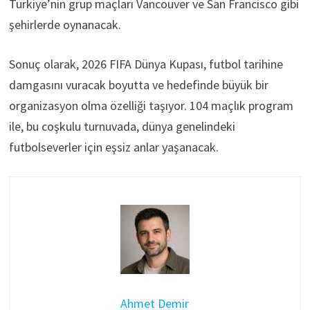
Türkiye’nin grup maçları Vancouver ve San Francisco gibi
şehirlerde oynanacak.
Sonuç olarak, 2026 FIFA Dünya Kupası, futbol tarihine
damgasını vuracak boyutta ve hedefinde büyük bir
organizasyon olma özelliği taşıyor. 104 maçlık program
ile, bu coşkulu turnuvada, dünya genelindeki
futbolseverler için eşsiz anlar yaşanacak.
Ahmet Demir