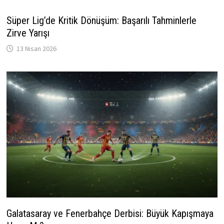
Süper Lig’de Kritik Dönüşüm: Başarılı Tahminlerle
Zirve Yarışı
13 Nisan 2026
Galatasaray ve Fenerbahçe Derbisi: Büyük Kapışmaya