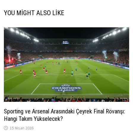
YOU MIGHT ALSO LIKE
Sporting ve Arsenal Arasındaki Çeyrek Final Rövanşı:
Hangi Takım Yükselecek?
15 Nisan 2026