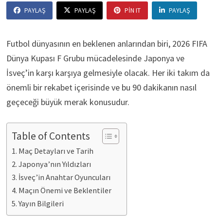
PAYLAŞ
PAYLAŞ
PIN IT
PAYLAŞ
Futbol dünyasının en beklenen anlarından biri, 2026 FIFA
Dünya Kupası F Grubu mücadelesinde Japonya ve
İsveç’in karşı karşıya gelmesiyle olacak. Her iki takım da
önemli bir rekabet içerisinde ve bu 90 dakikanın nasıl
geçeceği büyük merak konusudur.
Table of Contents
Maç Detayları ve Tarih
Japonya’nın Yıldızları
İsveç’in Anahtar Oyuncuları
Maçın Önemi ve Beklentiler
Yayın Bilgileri