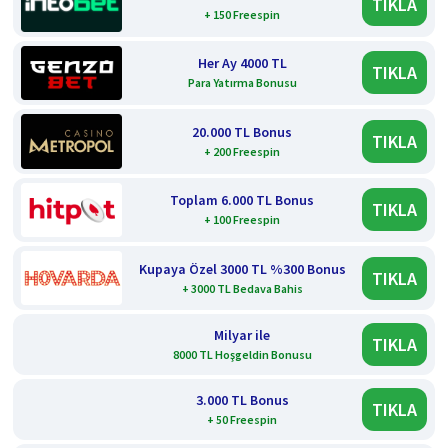
TIKLA
+ 150 Freespin
Her Ay 4000 TL
TIKLA
Para Yatırma Bonusu
20.000 TL Bonus
TIKLA
+ 200 Freespin
Toplam 6.000 TL Bonus
TIKLA
+ 100 Freespin
Kupaya Özel 3000 TL %300 Bonus
TIKLA
+ 3000 TL Bedava Bahis
Milyar ile
TIKLA
8000 TL Hoşgeldin Bonusu
3.000 TL Bonus
TIKLA
+ 50 Freespin