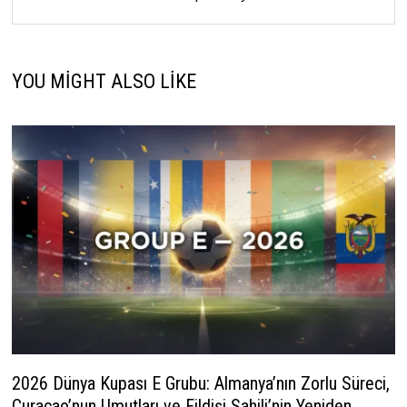
YOU MIGHT ALSO LIKE
2026 Dünya Kupası E Grubu: Almanya’nın Zorlu Süreci,
Curaçao’nun Umutları ve Fildişi Sahili’nin Yeniden