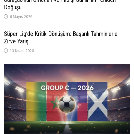
Doğuşu
6 Mayıs 2026
Süper Lig’de Kritik Dönüşüm: Başarılı Tahminlerle
Zirve Yarışı
13 Nisan 2026