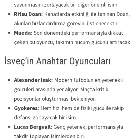
savunmasını zorlayacak bir diğer önemli isim.
Ritsu Doan:
Kanatlarda etkinliği ile tanınan Doan,
akınları hızlandırdırma görevini üstlenecektir.
Maeda:
Son dönemdeki performansıyla dikkat
çeken bu oyuncu, takımın hücum gücünü artıracak.
İsveç’in Anahtar Oyuncuları
Alexander Isak:
Modern futbolun en yetenekli
golcüleri arasında yer alıyor. Maçta kritik
pozisyonlar oluşturması bekleniyor.
Gyokeres:
Hem hızı hem de fiziki gücü ile rakip
defansı zorlayacak bir isim.
Lucas Bergvall:
Genç yetenek, performansıyla
takdir toplayan isimlerden biri.