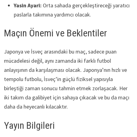
Yasin Ayari:
Orta sahada gerçekleştireceği yaratıcı
paslarla takımına yardımcı olacak.
Maçın Önemi ve Beklentiler
Japonya ve İsveç arasındaki bu maç, sadece puan
mücadelesi değil, aynı zamanda iki farklı futbol
anlayışının da karşılaşması olacak. Japonya’nın hızlı ve
tempolu futbolu, İsveç’in güçlü fiziksel yapısıyla
birleştiği zaman sonucu tahmin etmek zorlaşacak. Her
iki takım da galibiyet için sahaya çıkacak ve bu da maçı
daha da heyecanlı kılacaktır.
Yayın Bilgileri