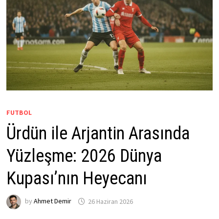
FUTBOL
Ürdün ile Arjantin Arasında
Yüzleşme: 2026 Dünya
Kupası’nın Heyecanı
by
Ahmet Demir
26 Haziran 2026