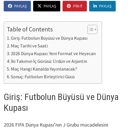
PAYLAŞ
PAYLAŞ
PIN IT
PAYLAŞ
Table of Contents
Giriş: Futbolun Büyüsü ve Dünya Kupası
Maç Tarihi ve Saati
2026 Dünya Kupası: Yeni Format ve Heyecan
İki Takımın İç Görüsü: Ürdün ve Arjantin
Maç Hangi Kanalda Yayınlanacak?
Sonuç: Futbolun Birleştirici Gücü
Giriş: Futbolun Büyüsü ve Dünya
Kupası
2026 FIFA Dünya Kupası’nın J Grubu mücadelesini