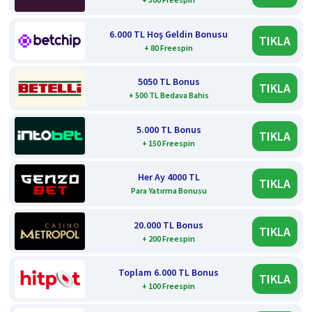
6.000 TL Hoş Geldin Bonusu
TIKLA
+ 80 Freespin
5050 TL Bonus
TIKLA
+ 500 TL Bedava Bahis
5.000 TL Bonus
TIKLA
+ 150 Freespin
Her Ay 4000 TL
TIKLA
Para Yatırma Bonusu
20.000 TL Bonus
TIKLA
+ 200 Freespin
Toplam 6.000 TL Bonus
TIKLA
+ 100 Freespin