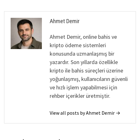
Ahmet Demir
Ahmet Demir, online bahis ve
kripto ödeme sistemleri
konusunda uzmanlaşmış bir
yazardır. Son yıllarda özellikle
kripto ile bahis süreçleri üzerine
yoğunlaşmış, kullanıcıların güvenli
ve hızlı işlem yapabilmesi için
rehber içerikler üretmiştir.
View all posts by Ahmet Demir →