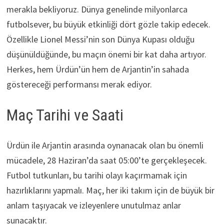
merakla bekliyoruz. Dünya genelinde milyonlarca
futbolsever, bu büyük etkinliği dört gözle takip edecek.
Özellikle Lionel Messi’nin son Dünya Kupası olduğu
düşünüldüğünde, bu maçın önemi bir kat daha artıyor.
Herkes, hem Ürdün’ün hem de Arjantin’in sahada
göstereceği performansı merak ediyor.
Maç Tarihi ve Saati
Ürdün ile Arjantin arasında oynanacak olan bu önemli
mücadele, 28 Haziran’da saat 05:00’te gerçekleşecek.
Futbol tutkunları, bu tarihi olayı kaçırmamak için
hazırlıklarını yapmalı. Maç, her iki takım için de büyük bir
anlam taşıyacak ve izleyenlere unutulmaz anlar
sunacaktır.