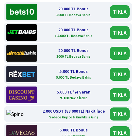
20.000 TL Bonus
TIKLA
5000 TL Bedava Bahis
20.000 TL Bonus
TIKLA
+ 5.000 TL Bedava Bahis
20.000 TL Bonus
TIKLA
3000 TL Bedava Bahis
5.000 TL Bonus
TIKLA
5.000 TL Bedava Bahis
5.000 TL 'Ye Varan
TIKLA
%100 Nakit İade!
2.000 USDT (88.000TL) Nakit İade
TIKLA
Sadece Kripto & Kimliksiz Giriş
5.000 TL Bonus
TIKLA
+ 300 Freespin