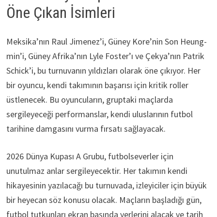
Öne Çıkan İsimleri
Meksika’nın Raul Jimenez’i, Güney Kore’nin Son Heung-
min’i, Güney Afrika’nın Lyle Foster’ı ve Çekya’nın Patrik
Schick’i, bu turnuvanın yıldızları olarak öne çıkıyor. Her
bir oyuncu, kendi takımının başarısı için kritik roller
üstlenecek. Bu oyuncuların, gruptaki maçlarda
sergileyeceği performanslar, kendi uluslarının futbol
tarihine damgasını vurma fırsatı sağlayacak.
2026 Dünya Kupası A Grubu, futbolseverler için
unutulmaz anlar sergileyecektir. Her takımın kendi
hikayesinin yazılacağı bu turnuvada, izleyiciler için büyük
bir heyecan söz konusu olacak. Maçların başladığı gün,
futbol tutkunları ekran başında yerlerini alacak ve tarih