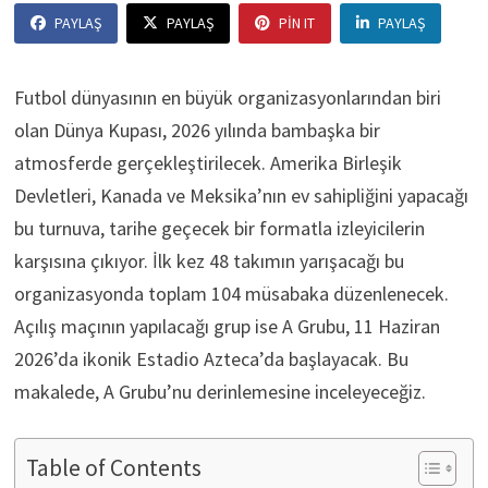
PAYLAŞ
PAYLAŞ
PIN IT
PAYLAŞ
Futbol dünyasının en büyük organizasyonlarından biri
olan Dünya Kupası, 2026 yılında bambaşka bir
atmosferde gerçekleştirilecek. Amerika Birleşik
Devletleri, Kanada ve Meksika’nın ev sahipliğini yapacağı
bu turnuva, tarihe geçecek bir formatla izleyicilerin
karşısına çıkıyor. İlk kez 48 takımın yarışacağı bu
organizasyonda toplam 104 müsabaka düzenlenecek.
Açılış maçının yapılacağı grup ise A Grubu, 11 Haziran
2026’da ikonik Estadio Azteca’da başlayacak. Bu
makalede, A Grubu’nu derinlemesine inceleyeceğiz.
Table of Contents