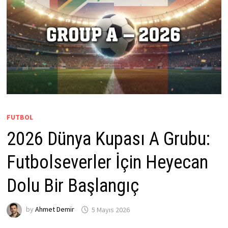
FUTBOL
2026 Dünya Kupası A Grubu:
Futbolseverler İçin Heyecan
Dolu Bir Başlangıç
by
Ahmet Demir
5 Mayıs 2026