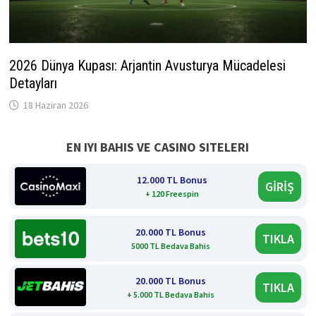
2026 Dünya Kupası: Arjantin Avusturya Mücadelesi
Detayları
18 Haziran 2026
EN IYI BAHIS VE CASINO SITELERI
12.000 TL Bonus
GİRİŞ
+ 120 Freespin
20.000 TL Bonus
TIKLA
5000 TL Bedava Bahis
20.000 TL Bonus
TIKLA
+ 5.000 TL Bedava Bahis