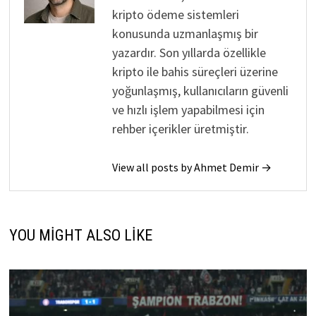
kripto ödeme sistemleri
konusunda uzmanlaşmış bir
yazardır. Son yıllarda özellikle
kripto ile bahis süreçleri üzerine
yoğunlaşmış, kullanıcıların güvenli
ve hızlı işlem yapabilmesi için
rehber içerikler üretmiştir.
View all posts by Ahmet Demir →
YOU MIGHT ALSO LIKE