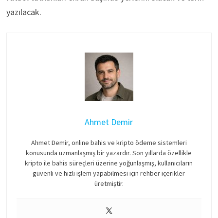
yazılacak.
Ahmet Demir
Ahmet Demir, online bahis ve kripto ödeme sistemleri
konusunda uzmanlaşmış bir yazardır. Son yıllarda özellikle
kripto ile bahis süreçleri üzerine yoğunlaşmış, kullanıcıların
güvenli ve hızlı işlem yapabilmesi için rehber içerikler
üretmiştir.