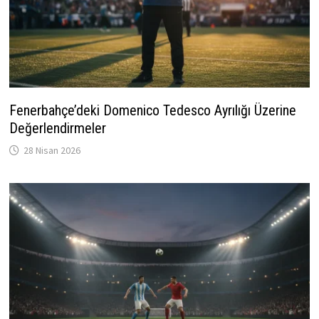
Fenerbahçe’deki Domenico Tedesco Ayrılığı Üzerine
Değerlendirmeler
28 Nisan 2026