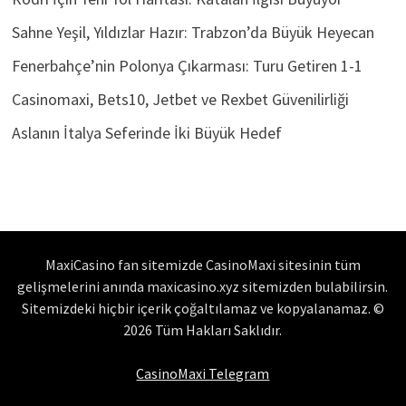
Sahne Yeşil, Yıldızlar Hazır: Trabzon’da Büyük Heyecan
Fenerbahçe’nin Polonya Çıkarması: Turu Getiren 1-1
Casinomaxi, Bets10, Jetbet ve Rexbet Güvenilirliği
Aslanın İtalya Seferinde İki Büyük Hedef
MaxiCasino fan sitemizde CasinoMaxi sitesinin tüm
gelişmelerini anında maxicasino.xyz sitemizden bulabilirsin.
Sitemizdeki hiçbir içerik çoğaltılamaz ve kopyalanamaz. ©
2026 Tüm Hakları Saklıdır.
CasinoMaxi Telegram