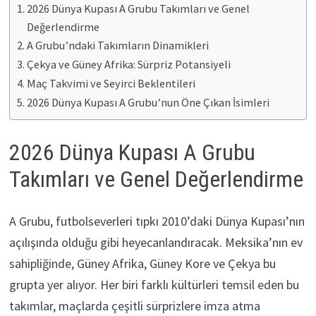
2026 Dünya Kupası A Grubu Takımları ve Genel
Değerlendirme
A Grubu’ndaki Takımların Dinamikleri
Çekya ve Güney Afrika: Sürpriz Potansiyeli
Maç Takvimi ve Seyirci Beklentileri
2026 Dünya Kupası A Grubu’nun Öne Çıkan İsimleri
2026 Dünya Kupası A Grubu
Takımları ve Genel Değerlendirme
A Grubu, futbolseverleri tıpkı 2010’daki Dünya Kupası’nın
açılışında olduğu gibi heyecanlandıracak. Meksika’nın ev
sahipliğinde, Güney Afrika, Güney Kore ve Çekya bu
grupta yer alıyor. Her biri farklı kültürleri temsil eden bu
takımlar, maçlarda çeşitli sürprizlere imza atma