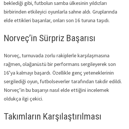
beklediği gibi, futbolun samba ülkesinin yıldızları
birbirinden etkileyici oyunlarla sahne aldı. Gruplarında
elde ettikleri başarılar, onları son 16 turuna taşıdı.
Norveç’in Sürpriz Başarısı
Norveç, turnuvada zorlu rakiplerle karşılaşmasına
rağmen, olağanüstü bir performans sergileyerek son
16’ya kalmayı başardı. Özellikle genç yeteneklerinin
sergilediği oyun, futbolseverler tarafından takdir edildi.
Norveç’in bu başarıyı nasıl elde ettiğini incelemek
oldukça ilgi çekici.
Takımların Karşılaştırılması