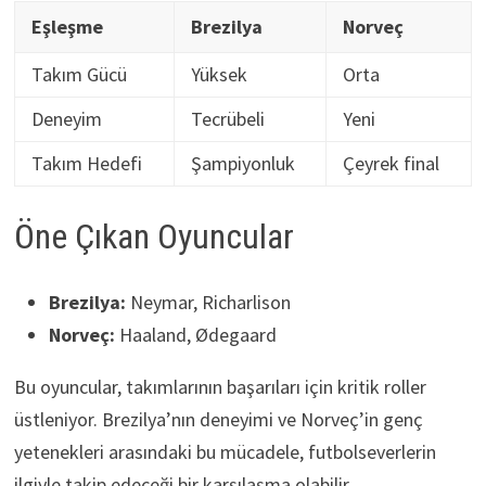
Eşleşme
Brezilya
Norveç
Takım Gücü
Yüksek
Orta
Deneyim
Tecrübeli
Yeni
Takım Hedefi
Şampiyonluk
Çeyrek final
Öne Çıkan Oyuncular
Brezilya:
Neymar, Richarlison
Norveç:
Haaland, Ødegaard
Bu oyuncular, takımlarının başarıları için kritik roller
üstleniyor. Brezilya’nın deneyimi ve Norveç’in genç
yetenekleri arasındaki bu mücadele, futbolseverlerin
ilgiyle takip edeceği bir karşılaşma olabilir.