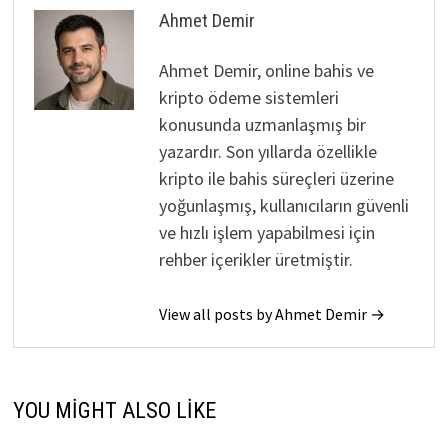
Ahmet Demir
Ahmet Demir, online bahis ve
kripto ödeme sistemleri
konusunda uzmanlaşmış bir
yazardır. Son yıllarda özellikle
kripto ile bahis süreçleri üzerine
yoğunlaşmış, kullanıcıların güvenli
ve hızlı işlem yapabilmesi için
rehber içerikler üretmiştir.
View all posts by Ahmet Demir →
YOU MIGHT ALSO LIKE