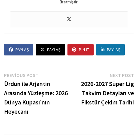
üretmiştir.
PAYLAŞ
PAYLAŞ
PIN IT
PAYLAŞ
Yazı
Previous
N
PREVIOUS POST
NEXT POST
post:
p
Ürdün ile Arjantin
2026-2027 Süper Lig
gezinmesi
Arasında Yüzleşme: 2026
Takvim Detayları ve
Dünya Kupası’nın
Fikstür Çekim Tarihi
Heyecanı