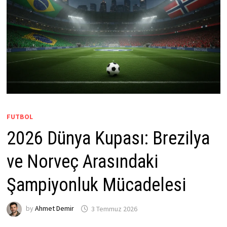
FUTBOL
2026 Dünya Kupası: Brezilya
ve Norveç Arasındaki
Şampiyonluk Mücadelesi
by
Ahmet Demir
3 Temmuz 2026