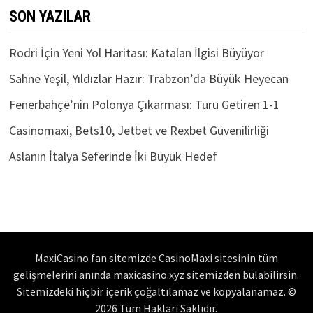
SON YAZILAR
Rodri İçin Yeni Yol Haritası: Katalan İlgisi Büyüyor
Sahne Yeşil, Yıldızlar Hazır: Trabzon’da Büyük Heyecan
Fenerbahçe’nin Polonya Çıkarması: Turu Getiren 1-1
Casinomaxi, Bets10, Jetbet ve Rexbet Güvenilirliği
Aslanın İtalya Seferinde İki Büyük Hedef
MaxiCasino fan sitemizde CasinoMaxi sitesinin tüm
gelişmelerini anında maxicasino.xyz sitemizden bulabilirsin.
Sitemizdeki hiçbir içerik çoğaltılamaz ve kopyalanamaz. ©
2026 Tüm Hakları Saklıdır.