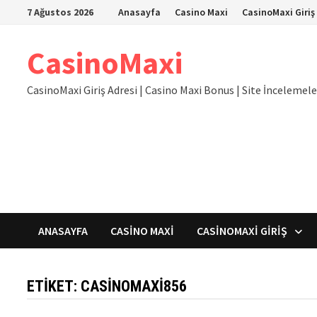
İçeriğe
7 Ağustos 2026
Anasayfa
Casino Maxi
CasinoMaxi Giriş
geç
CasinoMaxi
CasinoMaxi Giriş Adresi | Casino Maxi Bonus | Site İncelemeler
ANASAYFA
CASINO MAXI
CASINOMAXI GIRIŞ
ETIKET:
CASINOMAXI856