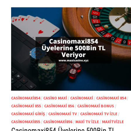
CASINOMAXI854
/
CASINO MAXI
/
CASINOMAXI
/
CASINOMAXI 854
/
CASINOMAXI 855
/
CASINOMAXI 856
/
CASINOMAXI BONUS
/
CASINOMAXI GIRIŞ
/
CASINOMAXI TV
/
CASINOMAXI TV IZLE
/
CASINOMAXI855
/
CASINOMAXI856
/
MAXI TV IZLE
/
MAXITVIZLE
Casinomaxi854 Üyelerine 500Bin TL