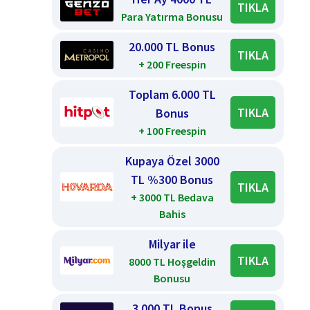
TIKLA
Para Yatırma Bonusu
20.000 TL Bonus
TIKLA
+ 200 Freespin
Toplam 6.000 TL
TIKLA
Bonus
+ 100 Freespin
Kupaya Özel 3000
TL %300 Bonus
TIKLA
+ 3000 TL Bedava
Bahis
Milyar ile
TIKLA
8000 TL Hoşgeldin
Bonusu
3.000 TL Bonus