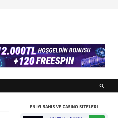
EN IYI BAHIS VE CASINO SITELERI