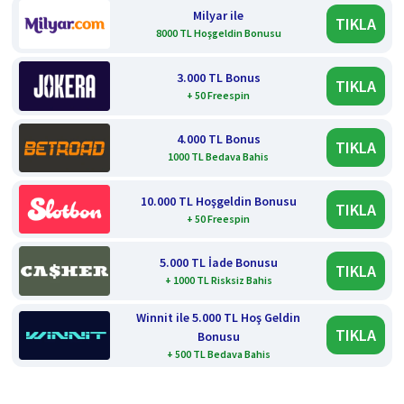
Milyar ile
TIKLA
8000 TL Hoşgeldin Bonusu
3.000 TL Bonus
TIKLA
+ 50 Freespin
4.000 TL Bonus
TIKLA
1000 TL Bedava Bahis
10.000 TL Hoşgeldin Bonusu
TIKLA
+ 50 Freespin
5.000 TL İade Bonusu
TIKLA
+ 1000 TL Risksiz Bahis
Winnit ile 5.000 TL Hoş Geldin
TIKLA
Bonusu
+ 500 TL Bedava Bahis