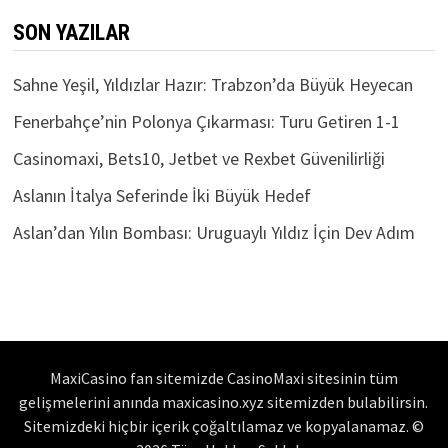
SON YAZILAR
Sahne Yeşil, Yıldızlar Hazır: Trabzon’da Büyük Heyecan
Fenerbahçe’nin Polonya Çıkarması: Turu Getiren 1-1
Casinomaxi, Bets10, Jetbet ve Rexbet Güvenilirliği
Aslanın İtalya Seferinde İki Büyük Hedef
Aslan’dan Yılın Bombası: Uruguaylı Yıldız İçin Dev Adım
MaxiCasino fan sitemizde CasinoMaxi sitesinin tüm
gelişmelerini anında maxicasino.xyz sitemizden bulabilirsin.
Sitemizdeki hiçbir içerik çoğaltılamaz ve kopyalanamaz. ©