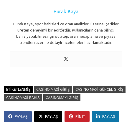
Burak Kaya
Burak Kaya, spor bahisleri ve oran analizleri üzerine içerikler
üreten deneyimli bir editördür. Kullanıcıların daha bilinçli
bahis yapabilmesi için strateji, oran hesaplama ve piyasa
trendleri üzerine detaylı incelemeler hazırlamaktadır.
ETIKETLENMIŞ
CASINO MAXI GIRIŞ
CASINO MAXI GÜNCEL GIRIŞ
CASINOMAXI BAHIS
CASINOMAXI GIRIŞ
PAYLAŞ
PAYLAŞ
PIN IT
PAYLAŞ