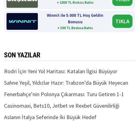
+ 1000 TL Risksiz Bahis
Winnit ile 5.000 TL Hoş Geldin
TIKLA
Bonusu
+ 500 TL Bedava Bahis
SON YAZILAR
Rodri İçin Yeni Yol Haritası: Katalan İlgisi Büyüyor
Sahne Yeşil, Yıldızlar Hazır: Trabzon’da Büyük Heyecan
Fenerbahçe’nin Polonya Çıkarması: Turu Getiren 1-1
Casinomaxi, Bets10, Jetbet ve Rexbet Güvenilirliği
Aslanın İtalya Seferinde İki Büyük Hedef