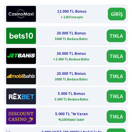
12.000 TL Bonus
GİRİŞ
+ 120 Freespin
20.000 TL Bonus
TIKLA
5000 TL Bedava Bahis
20.000 TL Bonus
TIKLA
+ 5.000 TL Bedava Bahis
20.000 TL Bonus
TIKLA
3000 TL Bedava Bahis
5.000 TL Bonus
TIKLA
5.000 TL Bedava Bahis
5.000 TL 'Ye Varan
TIKLA
%100 Nakit İade!