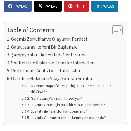
PAYLAŞ
PAYLAŞ
PIN IT
PAYLAŞ
Table of Contents
Geçmiş Zorluklar ve Olayların Perdesi
Galatasaray ile Yeni Bir Başlangıç
Şampiyonlar Ligi ve Hedefler Üzerine
Spalletti ile İlişkisi ve Transfer İhtimalleri
Performans Analizi ve İstatistikler
Osimhen Hakkında Sıkça Sorulan Sorular
Osimhen Napoli’de yaşadığı kriz dönemine dair ne
düşündü?
Galatasaray’da nasıl hissediyor?
Juventus maçı için nasıl bir strateji planlıyorlar?
Spalletti ile ilgili iddialar doğru mu?
Juventus’a transfer olma durumu ne durumda?