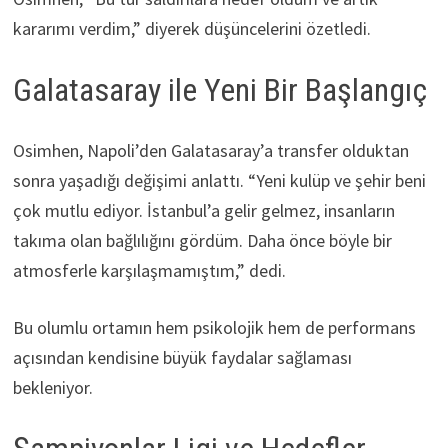
kararımı verdim,” diyerek düşüncelerini özetledi.
Galatasaray ile Yeni Bir Başlangıç
Osimhen, Napoli’den Galatasaray’a transfer olduktan
sonra yaşadığı değişimi anlattı. “Yeni kulüp ve şehir beni
çok mutlu ediyor. İstanbul’a gelir gelmez, insanların
takıma olan bağlılığını gördüm. Daha önce böyle bir
atmosferle karşılaşmamıştım,” dedi.
Bu olumlu ortamın hem psikolojik hem de performans
açısından kendisine büyük faydalar sağlaması
bekleniyor.