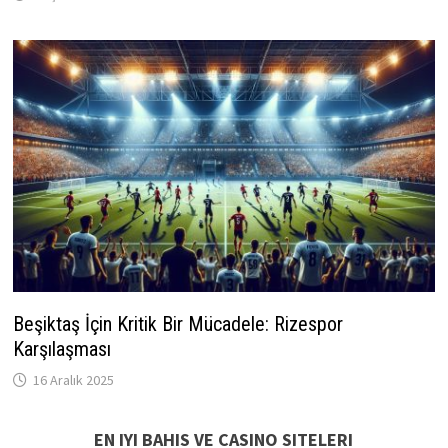
Beşiktaş İçin Kritik Bir Mücadele: Rizespor
Karşılaşması
16 Aralık 2025
EN IYI BAHIS VE CASINO SITELERI