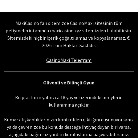
MaxiCasino fan sitemizde CasinoMaxi sitesinin tüm
gelişmelerini anında maxicasino.xyz sitemizden bulabilirsin.
Sitemizdeki hiçbir içerik çoğaltılamaz ve kopyalanamaz. ©
2026 Tüm Hakları Saklıdır.
CasinoMaxi Telegram
Güvenli ve Bilinçli Oyun
Bu platform yalnızca 18 yaş ve üzerindeki bireylerin
kullanımına açıktır.
Kumar alışkanlıklarınızın kontrolden çıktığını düşünüyorsanız
ya da çevrenizde bu konuda desteğe ihtiyaç duyan biri varsa,
aşağıdaki bağımsız yardım kuruluşlarına başvurabilirsiniz: