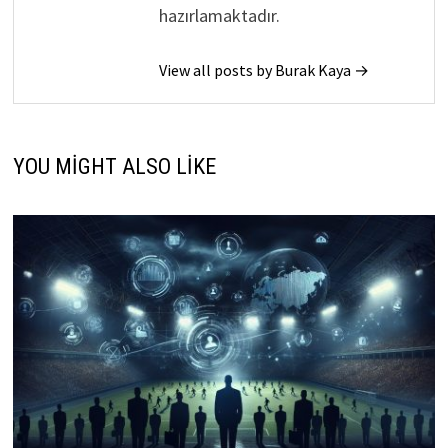
hazırlamaktadır.
View all posts by Burak Kaya →
YOU MIGHT ALSO LIKE