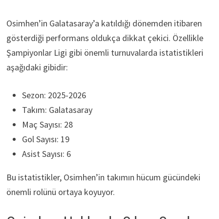
Osimhen’in Galatasaray’a katıldığı dönemden itibaren
gösterdiği performans oldukça dikkat çekici. Özellikle
Şampiyonlar Ligi gibi önemli turnuvalarda istatistikleri
aşağıdaki gibidir:
Sezon: 2025-2026
Takım: Galatasaray
Maç Sayısı: 28
Gol Sayısı: 19
Asist Sayısı: 6
Bu istatistikler, Osimhen’in takımın hücum gücündeki
önemli rolünü ortaya koyuyor.