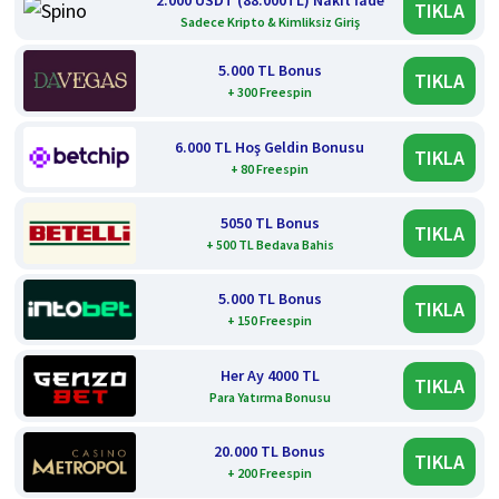
2.000 USDT (88.000TL) Nakit İade
TIKLA
Sadece Kripto & Kimliksiz Giriş
5.000 TL Bonus
TIKLA
+ 300 Freespin
6.000 TL Hoş Geldin Bonusu
TIKLA
+ 80 Freespin
5050 TL Bonus
TIKLA
+ 500 TL Bedava Bahis
5.000 TL Bonus
TIKLA
+ 150 Freespin
Her Ay 4000 TL
TIKLA
Para Yatırma Bonusu
20.000 TL Bonus
TIKLA
+ 200 Freespin