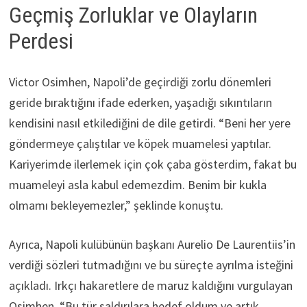
Geçmiş Zorluklar ve Olayların
Perdesi
Victor Osimhen, Napoli’de geçirdiği zorlu dönemleri
geride bıraktığını ifade ederken, yaşadığı sıkıntıların
kendisini nasıl etkilediğini de dile getirdi. “Beni her yere
göndermeye çalıştılar ve köpek muamelesi yaptılar.
Kariyerimde ilerlemek için çok çaba gösterdim, fakat bu
muameleyi asla kabul edemezdim. Benim bir kukla
olmamı bekleyemezler,” şeklinde konuştu.
Ayrıca, Napoli kulübünün başkanı Aurelio De Laurentiis’in
verdiği sözleri tutmadığını ve bu süreçte ayrılma isteğini
açıkladı. Irkçı hakaretlere de maruz kaldığını vurgulayan
Osimhen, “Bu tür saldırılara hedef oldum ve artık