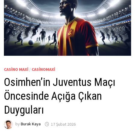
CASINO MAXI
/
CASINOMAXI
Osimhen’in Juventus Maçı
Öncesinde Açığa Çıkan
Duyguları
by
Burak Kaya
17 Şubat 2026