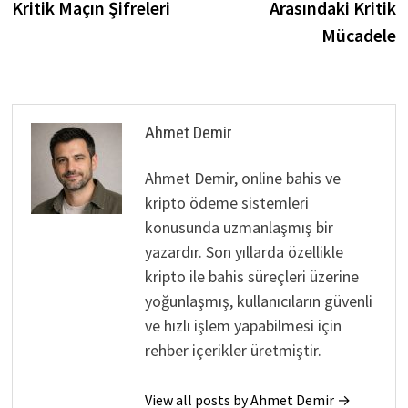
Kritik Maçın Şifreleri
Arasındaki Kritik
Mücadele
Ahmet Demir
Ahmet Demir, online bahis ve
kripto ödeme sistemleri
konusunda uzmanlaşmış bir
yazardır. Son yıllarda özellikle
kripto ile bahis süreçleri üzerine
yoğunlaşmış, kullanıcıların güvenli
ve hızlı işlem yapabilmesi için
rehber içerikler üretmiştir.
View all posts by Ahmet Demir →