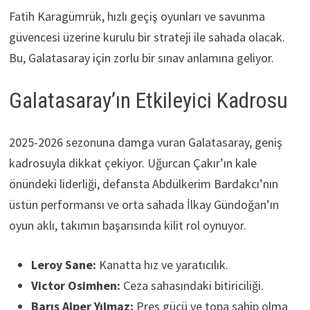
Fatih Karagümrük, hızlı geçiş oyunları ve savunma
güvencesi üzerine kurulu bir strateji ile sahada olacak.
Bu, Galatasaray için zorlu bir sınav anlamına geliyor.
Galatasaray’ın Etkileyici Kadrosu
2025-2026 sezonuna damga vuran Galatasaray, geniş
kadrosuyla dikkat çekiyor. Uğurcan Çakır’ın kale
önündeki liderliği, defansta Abdülkerim Bardakcı’nın
üstün performansı ve orta sahada İlkay Gündoğan’ın
oyun aklı, takımın başarısında kilit rol oynuyor.
Leroy Sane:
Kanatta hız ve yaratıcılık.
Victor Osimhen:
Ceza sahasındaki bitiriciliği.
Barış Alper Yılmaz:
Pres gücü ve topa sahip olma