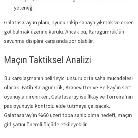
yeteneği.
Galatasaray’ın planı, oyunu rakip sahaya yıkmak ve erken
gol bulmak üzerine kurulu. Ancak bu, Karagümrük’ün
savunma disiplini karşısında zor olabilir.
Maçın Taktiksel Analizi
Bu karşılaşmanın belirleyici unsuru orta saha mücadelesi
olacak. Fatih Karagümrük, Kranevitter ve Berkay’ın sert
oyunuyla direnirken, Galatasaray ise İlkay ve Torreira’nın
pas oyunuyla kontrolü elde tutmaya çalışacak.
Galatasaray’ın %60 üzeri topa sahip olma hedefi, maçın
gidişatını önemli ölçüde etkileyebilir.