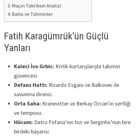
Maçın Taktiksel Analizi
Bahis ve Tahminler
Fatih Karagümrük’ün Güçlü
Yanları
Kaleci İvo Grbic:
Kritik kurtarışlarıyla takımın
güvencesi.
Defans Hattı:
Ricardo Esgaio ve Balkovec ile
savunma direnci.
Orta Saha:
Kranevitter ve Berkay Özcan’ın sertliği
ve temposu.
Hücum:
Datro Fofana’nın hızı ve Serginho’nun bire
birdeki başarısı.