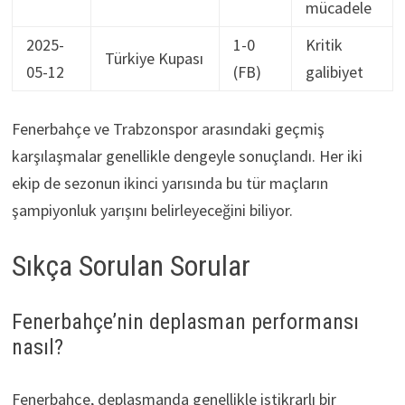
mücadele
2025-
1-0
Kritik
Türkiye Kupası
05-12
(FB)
galibiyet
Fenerbahçe ve Trabzonspor arasındaki geçmiş
karşılaşmalar genellikle dengeyle sonuçlandı. Her iki
ekip de sezonun ikinci yarısında bu tür maçların
şampiyonluk yarışını belirleyeceğini biliyor.
Sıkça Sorulan Sorular
Fenerbahçe’nin deplasman performansı
nasıl?
Fenerbahçe, deplasmanda genellikle istikrarlı bir