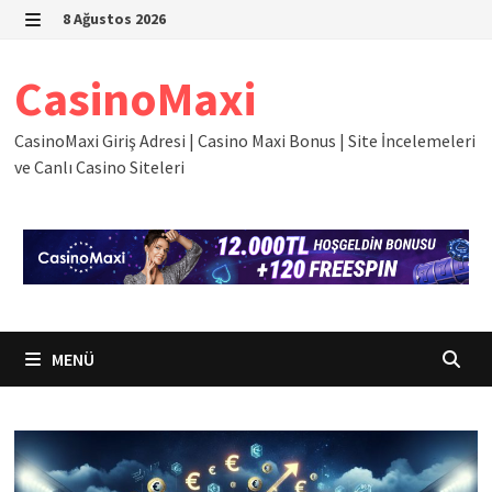
İçeriğe
8 Ağustos 2026
geç
MENÜ
CasinoMaxi
CasinoMaxi Giriş Adresi | Casino Maxi Bonus | Site İncelemeleri
ve Canlı Casino Siteleri
MENÜ