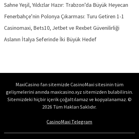
Sahne Yeşil, Yıldızlar Hazır: Trabzon’da Büyük Heyecan
Fenerbahçe’nin Polonya Çıkarması: Turu Getiren 1-1
Casinomaxi, Bets10, Jetbet ve Rexbet Güvenilirliği
Aslanın İtalya Seferinde İki Büyük Hedef
MaxiCasino fan sitemizde CasinoMaxi sitesinin tüm
gelişmelerini anında maxicasino.xyz sitemizden bulabilirsin.
Sitemizdeki hiçbir içerik çoğaltılamaz ve kopyalanamaz. ©
2026 Tüm Hakları Saklıdır.
CasinoMaxi Telegram