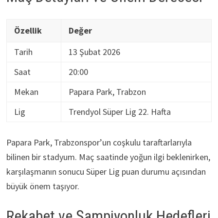
Özellik
Değer
Tarih
13 Şubat 2026
Saat
20:00
Mekan
Papara Park, Trabzon
Lig
Trendyol Süper Lig 22. Hafta
Papara Park, Trabzonspor’un coşkulu taraftarlarıyla
bilinen bir stadyum. Maç saatinde yoğun ilgi beklenirken,
karşılaşmanın sonucu Süper Lig puan durumu açısından
büyük önem taşıyor.
Rekabet ve Şampiyonluk Hedefleri