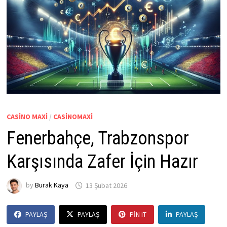
CASINO MAXI
/
CASINOMAXI
Fenerbahçe, Trabzonspor
Karşısında Zafer İçin Hazır
by
Burak Kaya
13 Şubat 2026
PAYLAŞ
PAYLAŞ
PIN IT
PAYLAŞ