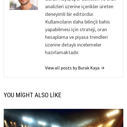
analizleri üzerine içerikler üreten
deneyimli bir editördür.
Kullanıcıların daha bilinçli bahis
yapabilmesi için strateji, oran
hesaplama ve piyasa trendleri
üzerine detaylı incelemeler
hazırlamaktadır.
View all posts by Burak Kaya →
YOU MIGHT ALSO LIKE