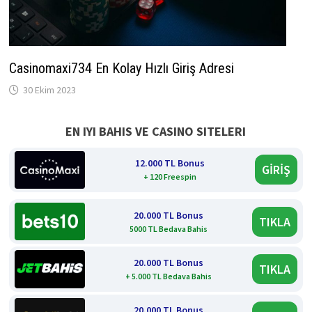
Casinomaxi734 En Kolay Hızlı Giriş Adresi
30 Ekim 2023
EN IYI BAHIS VE CASINO SITELERI
12.000 TL Bonus
GİRİŞ
+ 120 Freespin
20.000 TL Bonus
TIKLA
5000 TL Bedava Bahis
20.000 TL Bonus
TIKLA
+ 5.000 TL Bedava Bahis
20.000 TL Bonus