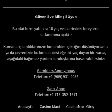
Güvenli ve Bilinçli Oyun
Bu platform yalnızca 18 yaş ve üzerindeki bireylerin
kullanımına açıktır.
Kumar alışkanlıklarınızın kontrolden çıktığını düşünüyorsanız
ya da çevrenizde bu konuda desteğe ihtiyaç duyan biri varsa,
aşağıdaki bağımsız yardım kuruluşlarına başvurabilirsiniz:
Gamblers Anonymous
Telefon: +1 (909) 931-9056
Gam-Anon
Telefon: +1 718-352-1671
Anasayfa
Casino Maxi
CasinoMaxi Giriş