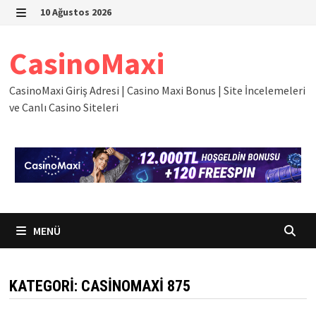
İçeriğe
10 Ağustos 2026
geç
MENÜ
CasinoMaxi
CasinoMaxi Giriş Adresi | Casino Maxi Bonus | Site İncelemeleri
ve Canlı Casino Siteleri
MENÜ
KATEGORI:
CASINOMAXI 875