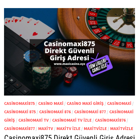
CASINOMAXI875
/
CASINO MAXI
/
CASINO MAXI GIRIŞ
/
CASINOMAXI
/
CASINOMAXI 875
/
CASINOMAXI 876
/
CASINOMAXI 877
/
CASINOMAXI
GIRIŞ
/
CASINOMAXI TV
/
CASINOMAXI TV IZLE
/
CASINOMAXI876
/
CASINOMAXI877
/
MAXITV
/
MAXITV İZLE
/
MAXITVIZLE
/
MAXITVİZLE
Casinomaxi875 Direkt Güvenli Giriş Adresi