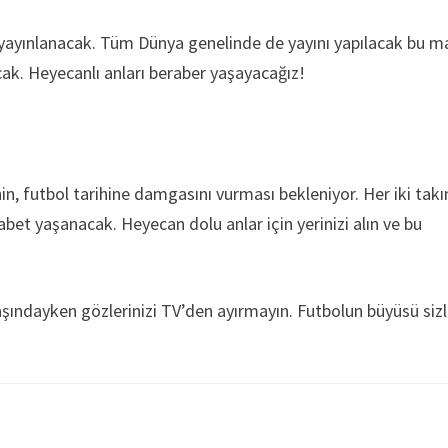
 yayınlanacak. Tüm Dünya genelinde de yayını yapılacak bu m
cak. Heyecanlı anları beraber yaşayacağız!
, futbol tarihine damgasını vurması bekleniyor. Her iki tak
bet yaşanacak. Heyecan dolu anlar için yerinizi alın ve bu
aşındayken gözlerinizi TV’den ayırmayın. Futbolun büyüsü sizl