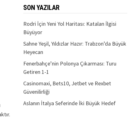
SON YAZILAR
Rodri İçin Yeni Yol Haritası: Katalan İlgisi
Büyüyor
Sahne Yeşil, Yıldızlar Hazır: Trabzon’da Büyük
Heyecan
Fenerbahçe’nin Polonya Çıkarması: Turu
Getiren 1-1
Casinomaxi, Bets10, Jetbet ve Rexbet
Güvenilirliği
Aslanın İtalya Seferinde İki Büyük Hedef
ı
ktır.