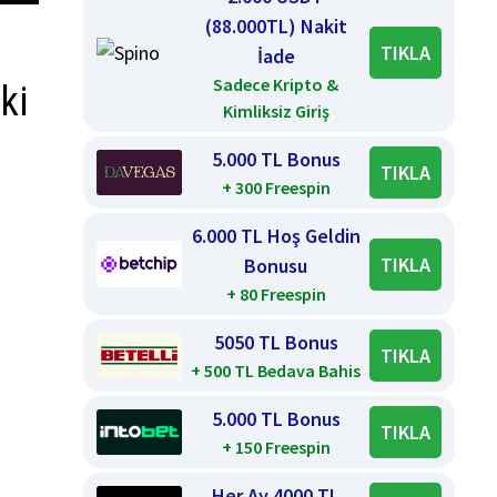
(88.000TL) Nakit
TIKLA
İade
Sadece Kripto &
ki
Kimliksiz Giriş
5.000 TL Bonus
TIKLA
+ 300 Freespin
6.000 TL Hoş Geldin
TIKLA
Bonusu
+ 80 Freespin
5050 TL Bonus
TIKLA
+ 500 TL Bedava Bahis
5.000 TL Bonus
TIKLA
+ 150 Freespin
Her Ay 4000 TL