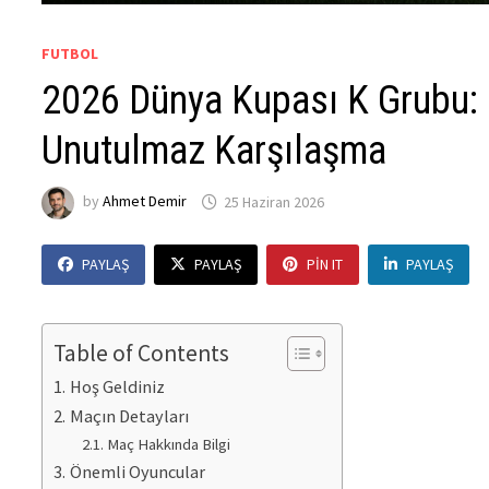
FUTBOL
2026 Dünya Kupası K Grubu: 
Unutulmaz Karşılaşma
by
Ahmet Demir
25 Haziran 2026
PAYLAŞ
PAYLAŞ
PIN IT
PAYLAŞ
Table of Contents
Hoş Geldiniz
Maçın Detayları
Maç Hakkında Bilgi
Önemli Oyuncular