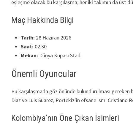
eşleşme olacak bu karşılaşma, her iki takımın da üst dü
Maç Hakkında Bilgi
Tarih:
28 Haziran 2026
Saat:
02:30
Mekan:
Dünya Kupası Stadı
Önemli Oyuncular
Bu karşılaşmada göz önünde bulundurulması gereken baz
Diaz ve Luis Suarez, Portekiz’in efsane ismi Cristiano Ro
Kolombiya’nın Öne Çıkan İsimleri