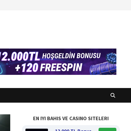
EN IYI BAHIS VE CASINO SITELERI