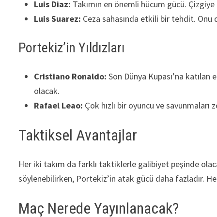
Luis Diaz:
Takımın en önemli hücum gücü. Çizgiye kad
Luis Suarez:
Ceza sahasında etkili bir tehdit. Onu
Portekiz’in Yıldızları
Cristiano Ronaldo:
Son Dünya Kupası’na katılan ef
olacak.
Rafael Leao:
Çok hızlı bir oyuncu ve savunmaları z
Taktiksel Avantajlar
Her iki takım da farklı taktiklerle galibiyet peşinde o
söylenebilirken, Portekiz’in atak gücü daha fazladır. He
Maç Nerede Yayınlanacak?