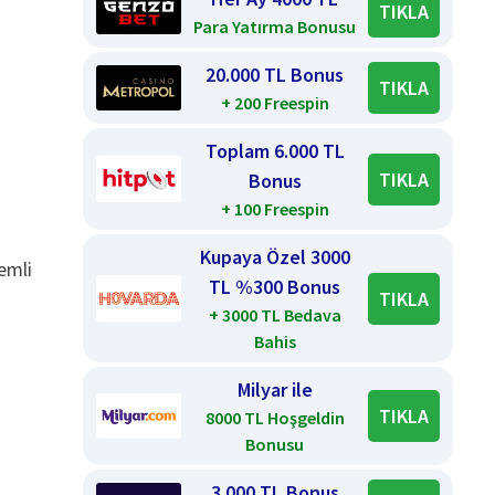
TIKLA
Para Yatırma Bonusu
20.000 TL Bonus
TIKLA
+ 200 Freespin
Toplam 6.000 TL
TIKLA
Bonus
+ 100 Freespin
Kupaya Özel 3000
emli
TL %300 Bonus
TIKLA
+ 3000 TL Bedava
Bahis
Milyar ile
TIKLA
8000 TL Hoşgeldin
Bonusu
3.000 TL Bonus