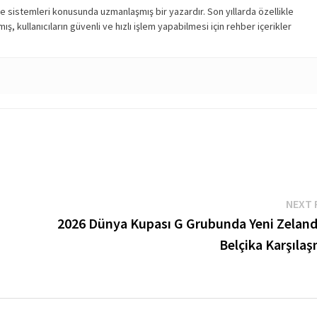
 sistemleri konusunda uzmanlaşmış bir yazardır. Son yıllarda özellikle
ış, kullanıcıların güvenli ve hızlı işlem yapabilmesi için rehber içerikler
NEXT 
2026 Dünya Kupası G Grubunda Yeni Zeland
Belçika Karşıla