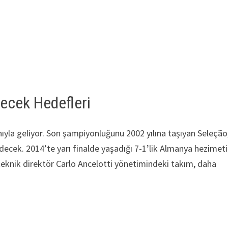
lecek Hedefleri
yla geliyor. Son şampiyonluğunu 2002 yılına taşıyan Seleção
edecek. 2014’te yarı finalde yaşadığı 7-1’lik Almanya hezimeti
r teknik direktör Carlo Ancelotti yönetimindeki takım, daha