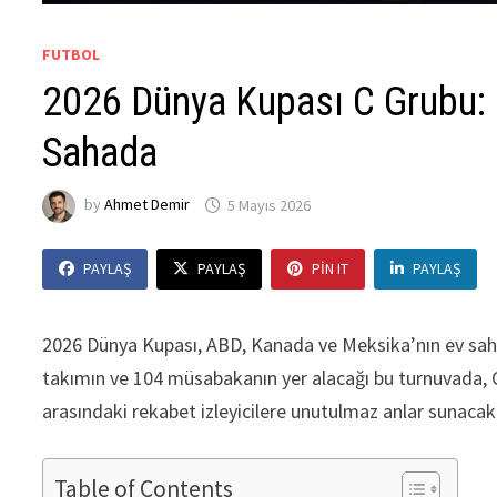
FUTBOL
2026 Dünya Kupası C Grubu: 
Sahada
by
Ahmet Demir
5 Mayıs 2026
PAYLAŞ
PAYLAŞ
PIN IT
PAYLAŞ
2026 Dünya Kupası, ABD, Kanada ve Meksika’nın ev sahipl
takımın ve 104 müsabakanın yer alacağı bu turnuvada, C
arasındaki rekabet izleyicilere unutulmaz anlar sunacak:
Table of Contents