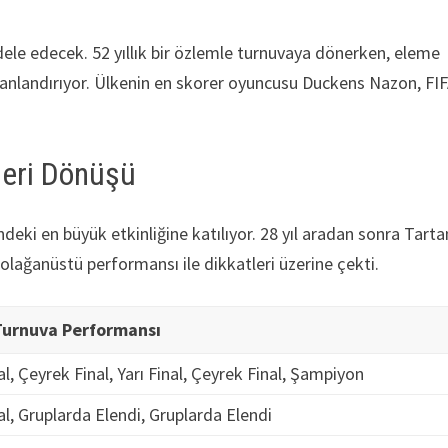
ele edecek. 52 yıllık bir özlemle turnuvaya dönerken, eleme
canlandırıyor. Ülkenin en skorer oyuncusu Duckens Nazon, FI
Geri Dönüşü
eki en büyük etkinliğine katılıyor. 28 yıl aradan sonra Tarta
lağanüstü performansı ile dikkatleri üzerine çekti.
Turnuva Performansı
nal, Çeyrek Final, Yarı Final, Çeyrek Final, Şampiyon
nal, Gruplarda Elendi, Gruplarda Elendi