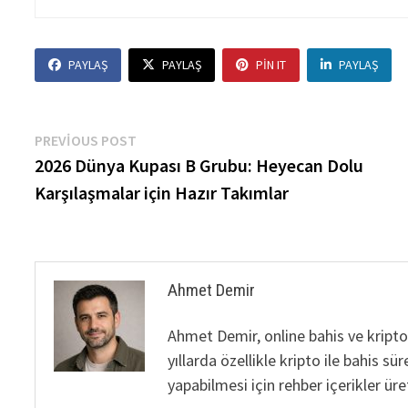
PAYLAŞ
PAYLAŞ
PIN IT
PAYLAŞ
Yazı
Previous
PREVIOUS POST
post:
2026 Dünya Kupası B Grubu: Heyecan Dolu
gezinmesi
Karşılaşmalar için Hazır Takımlar
Ahmet Demir
Ahmet Demir, online bahis ve kript
yıllarda özellikle kripto ile bahis sü
yapabilmesi için rehber içerikler üre