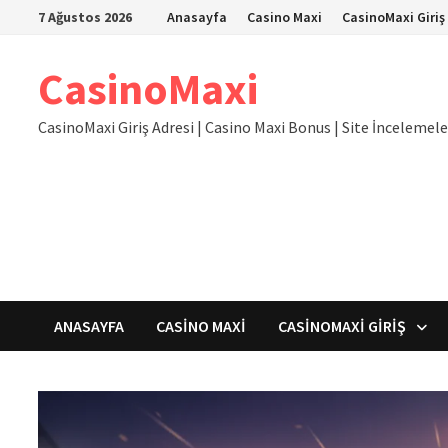
İçeriğe
7 Ağustos 2026
Anasayfa
Casino Maxi
CasinoMaxi Giriş
geç
CasinoMaxi
CasinoMaxi Giriş Adresi | Casino Maxi Bonus | Site İncelemeler
ANASAYFA
CASINO MAXI
CASINOMAXI GIRIŞ