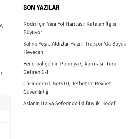
SON YAZILAR
Rodri İçin Yeni Yol Haritası: Katalan İlgisi
FA
Büyüyor
Sahne Yeşil, Yıldızlar Hazır: Trabzon’da Büyük
Heyecan
Fenerbahçe’nin Polonya Çıkarması: Turu
Getiren 1-1
n
Casinomaxi, Bets10, Jetbet ve Rexbet
Güvenilirliği
Aslanın İtalya Seferinde İki Büyük Hedef