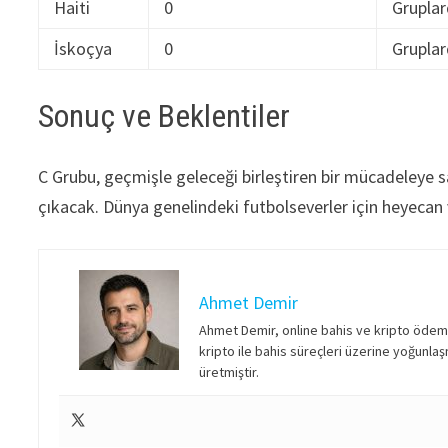
Haiti
0
Gruplar
İskoçya
0
Gruplar
Sonuç ve Beklentiler
C Grubu, geçmişle geleceği birleştiren bir mücadeleye 
çıkacak. Dünya genelindeki futbolseverler için heyecan ve
Ahmet Demir
Ahmet Demir, online bahis ve kripto ödeme
kripto ile bahis süreçleri üzerine yoğunlaşm
üretmiştir.