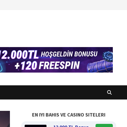
EN IYI BAHIS VE CASINO SITELERI