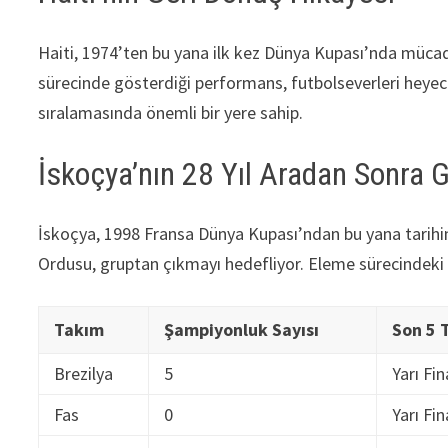
Haiti, 1974’ten bu yana ilk kez Dünya Kupası’nda mücad
sürecinde gösterdiği performans, futbolseverleri heye
sıralamasında önemli bir yere sahip.
İskoçya’nın 28 Yıl Aradan Sonra 
İskoçya, 1998 Fransa Dünya Kupası’ndan bu yana tarihind
Ordusu, gruptan çıkmayı hedefliyor. Eleme sürecindeki o
Takım
Şampiyonluk Sayısı
Son 5 
Brezilya
5
Yarı Fi
Fas
0
Yarı Fi