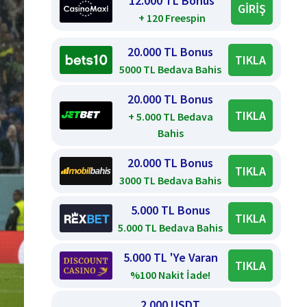
12.000 TL Bonus
GİRİŞ
+ 120 Freespin
20.000 TL Bonus
TIKLA
5000 TL Bedava Bahis
20.000 TL Bonus
TIKLA
+ 5.000 TL Bedava
Bahis
20.000 TL Bonus
TIKLA
3000 TL Bedava Bahis
5.000 TL Bonus
TIKLA
5.000 TL Bedava Bahis
5.000 TL 'Ye Varan
TIKLA
%100 Nakit İade!
2.000 USDT