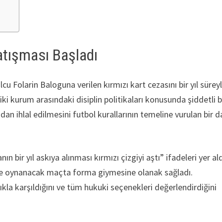
atışması Başladı
u Folarin Baloguna verilen kırmızı kart cezasını bir yıl sürey
 iki kurum arasındaki disiplin politikaları konusunda şiddetli b
dan ihlal edilmesini futbol kurallarının temeline vurulan bir 
bir yıl askıya alınması kırmızı çizgiyi aştı” ifadeleri yer ald
ile oynanacak maçta forma giymesine olanak sağladı.
kla karşıldığını ve tüm hukuki seçenekleri değerlendirdiğini