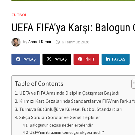
FUTBOL
UEFA FIFA’ya Karşı: Balogun 
by
Ahmet Demir
6 Temmuz 2026
PAYLAŞ
PAYLAŞ
PIN IT
PAYLAŞ
Table of Contents
UEFA ve FIFA Arasında Disiplin Çatışması Başladı
Kırmızı Kart Cezalarında Standartlar ve FIFA’nın Farklı Y
Turnuva Bütünlüğü ve Küresel Futbol Standartları
Sıkça Sorulan Sorular ve Genel Tepkiler
Balogunun cezası neden ertelendi?
UEFA’nın itirazının temel gerekçesi nedir?