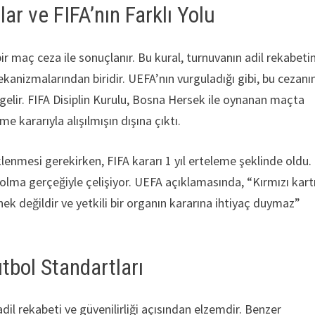
ar ve FIFA’nın Farklı Yolu
r maç ceza ile sonuçlanır. Bu kural, turnuvanın adil rekabetin
ekanizmalarından biridir. UEFA’nın vurguladığı gibi, bu cezanı
 gelir. FIFA Disiplin Kurulu, Bosna Hersek ile oynanan maçta
 kararıyla alışılmışın dışına çıktı.
enmesi gerekirken, FIFA kararı 1 yıl erteleme şeklinde oldu.
t olma gerçeğiyle çelişiyor. UEFA açıklamasında, “Kırmızı kart
ek değildir ve yetkili bir organın kararına ihtiyaç duymaz”
bol Standartları
il rekabeti ve güvenilirliği açısından elzemdir. Benzer