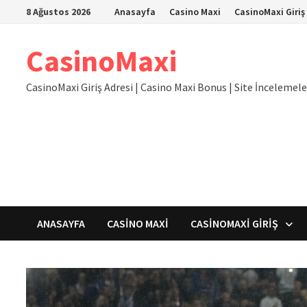
İçeriğe
8 Ağustos 2026
Anasayfa
Casino Maxi
CasinoMaxi Giriş
geç
CasinoMaxi
CasinoMaxi Giriş Adresi | Casino Maxi Bonus | Site İncelemeler
ANASAYFA
CASINO MAXI
CASINOMAXI GIRIŞ