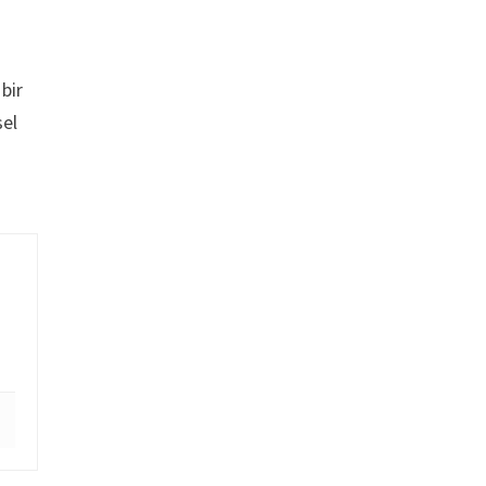
 bir
sel