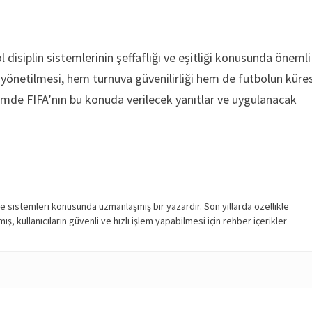
 disiplin sistemlerinin şeffaflığı ve eşitliği konusunda önemli
le yönetilmesi, hem turnuva güvenilirliği hem de futbolun küre
emde FIFA’nın bu konuda verilecek yanıtlar ve uygulanacak
 sistemleri konusunda uzmanlaşmış bir yazardır. Son yıllarda özellikle
ış, kullanıcıların güvenli ve hızlı işlem yapabilmesi için rehber içerikler