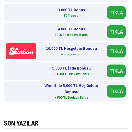
3.000 TL Bonus
TIKLA
+ 50 Freespin
4.000 TL Bonus
TIKLA
1000 TL Bedava Bahis
10.000 TL Hoşgeldin Bonusu
TIKLA
+ 50 Freespin
5.000 TL İade Bonusu
TIKLA
+ 1000 TL Risksiz Bahis
Winnit ile 5.000 TL Hoş Geldin
TIKLA
Bonusu
+ 500 TL Bedava Bahis
SON YAZILAR