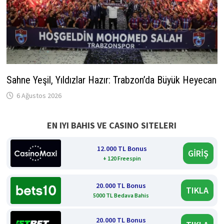
Sahne Yeşil, Yıldızlar Hazır: Trabzon’da Büyük Heyecan
6 Ağustos 2026
EN IYI BAHIS VE CASINO SITELERI
12.000 TL Bonus
GİRİŞ
+ 120 Freespin
20.000 TL Bonus
TIKLA
5000 TL Bedava Bahis
20.000 TL Bonus