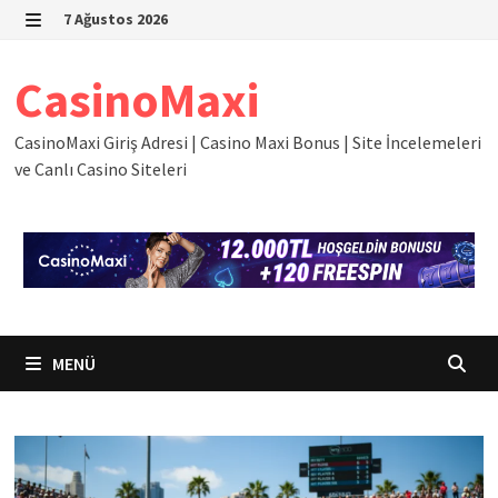
İçeriğe
7 Ağustos 2026
geç
MENÜ
CasinoMaxi
CasinoMaxi Giriş Adresi | Casino Maxi Bonus | Site İncelemeleri
ve Canlı Casino Siteleri
MENÜ