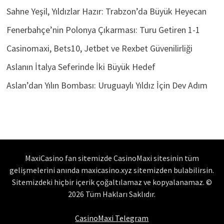
Sahne Yeşil, Yıldızlar Hazır: Trabzon’da Büyük Heyecan
Fenerbahçe’nin Polonya Çıkarması: Turu Getiren 1-1
Casinomaxi, Bets10, Jetbet ve Rexbet Güvenilirliği
Aslanın İtalya Seferinde İki Büyük Hedef
Aslan’dan Yılın Bombası: Uruguaylı Yıldız İçin Dev Adım
MaxiCasino fan sitemizde CasinoMaxi sitesinin tüm
gelişmelerini anında maxicasino.xyz sitemizden bulabilirsin.
Sitemizdeki hiçbir içerik çoğaltılamaz ve kopyalanamaz. ©
2026 Tüm Hakları Saklıdır.
CasinoMaxi Telegram