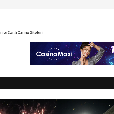
i ve Canlı Casino Siteleri