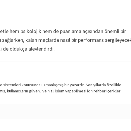
iyetle hem psikolojik hem de puanlama açısından önemli bir
sağlarken, kalan maçlarda nasıl bir performans sergileyecek
i de oldukça alevlendirdi.
 sistemleri konusunda uzmanlaşmış bir yazardır. Son yıllarda özellikle
ış, kullanıcıların güvenli ve hızlı işlem yapabilmesi için rehber içerikler