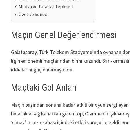
Medya ve Taraftar Tepkileri
Özet ve Sonuç
Maçın Genel Değerlendirmesi
Galatasaray, Türk Telekom Stadyumu’nda oynanan derbi
ligin en önemli maçlarından birini kazandı. Sarı-kırmız
iddialarını güçlendirmiş oldu.
Maçtaki Gol Anları
Maçın başından sonuna kadar etkili bir oyun sergileyen G
bir atakla sağ kanattan gelen top, Osimhen’in şık vuruşu
Yılmaz’ın ceza sahası içindeki etkili vuruşu ile geldi. So