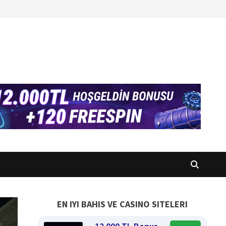
EN IYI BAHIS VE CASINO SITELERI