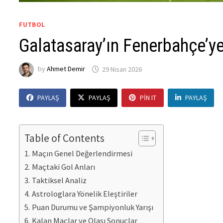
FUTBOL
Galatasaray’ın Fenerbahçe’ye
by
Ahmet Demir
29 Nisan 2026
PAYLAŞ
PAYLAŞ
PIN IT
PAYLAŞ
Table of Contents
Maçın Genel Değerlendirmesi
Maçtaki Gol Anları
Taktiksel Analiz
Astrologlara Yönelik Eleştiriler
Puan Durumu ve Şampiyonluk Yarışı
Kalan Maçlar ve Olası Sonuçlar