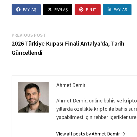
PAYLAŞ
PAYLAŞ
PIN IT
PAYLAŞ
Yazı
Previous
PREVIOUS POST
post:
2026 Türkiye Kupası Finali Antalya’da, Tarih
gezinmesi
Güncellendi
Ahmet Demir
Ahmet Demir, online bahis ve kript
yıllarda özellikle kripto ile bahis sü
yapabilmesi için rehber içerikler üre
View all posts by Ahmet Demir →