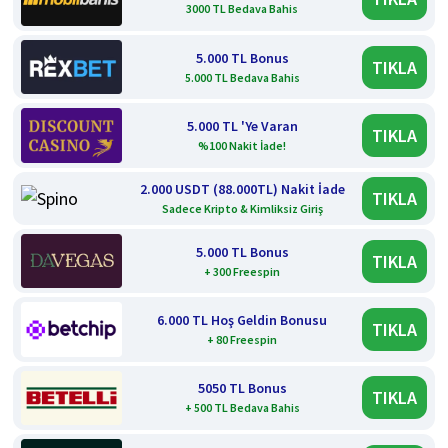
3000 TL Bedava Bahis
5.000 TL Bonus
TIKLA
5.000 TL Bedava Bahis
5.000 TL 'Ye Varan
TIKLA
%100 Nakit İade!
2.000 USDT (88.000TL) Nakit İade
TIKLA
Sadece Kripto & Kimliksiz Giriş
5.000 TL Bonus
TIKLA
+ 300 Freespin
6.000 TL Hoş Geldin Bonusu
TIKLA
+ 80 Freespin
5050 TL Bonus
TIKLA
+ 500 TL Bedava Bahis