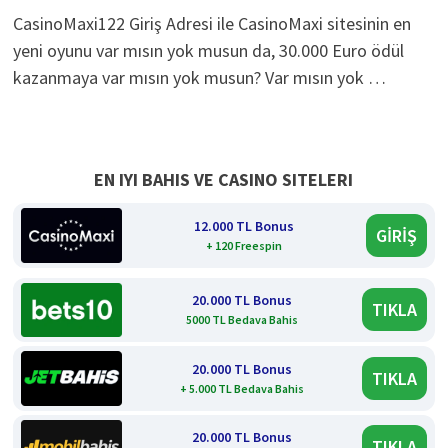
CasinoMaxi122 Giriş Adresi ile CasinoMaxi sitesinin en
yeni oyunu var mısın yok musun da, 30.000 Euro ödül
kazanmaya var mısın yok musun? Var mısın yok …
EN IYI BAHIS VE CASINO SITELERI
12.000 TL Bonus
GİRİŞ
+ 120 Freespin
20.000 TL Bonus
TIKLA
5000 TL Bedava Bahis
20.000 TL Bonus
TIKLA
+ 5.000 TL Bedava Bahis
20.000 TL Bonus
TIKLA