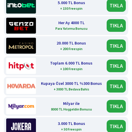
5.000 TL Bonus
TIKLA
+ 150 Freespin
Her Ay 4000 TL
TIKLA
Para Yatırma Bonusu
20.000 TL Bonus
TIKLA
+ 200 Freespin
Toplam 6.000 TL Bonus
TIKLA
+ 100 Freespin
Kupaya Özel 3000 TL %300 Bonus
TIKLA
+ 3000 TL Bedava Bahis
Milyar ile
TIKLA
8000 TL Hoşgeldin Bonusu
3.000 TL Bonus
TIKLA
+ 50 Freespin