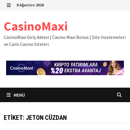
İçeriğe
8 Ağustos 2026
geç
MENÜ
CasinoMaxi
CasinoMaxi Giriş Adresi | Casino Maxi Bonus | Site İncelemeleri
ve Canlı Casino Siteleri
MENÜ
ETIKET:
JETON CÜZDAN