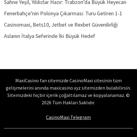
Sahne Yeşil, Yıldızlar Hazır: Trabzon’da Büyük Heyecan
Fenerbahçe’nin Polonya Çıkarması: Turu Getiren 1-1
Casinomaxi, Bets10, Jetbet ve Rexbet Güvenilirliği
Aslanın İtalya Seferinde İki Büyük Hedef
MaxiCasino fan sitemizde CasinoMaxi sitesinin tüm
gelişmelerini anında maxicasino.xyz sitemizden bulabilirsin.
Sitemizdeki hiçbir içerik çoğaltılamaz ve kopyalanamaz. ©
2026 Tüm Hakları Saklıdır.
CasinoMaxi Telegram