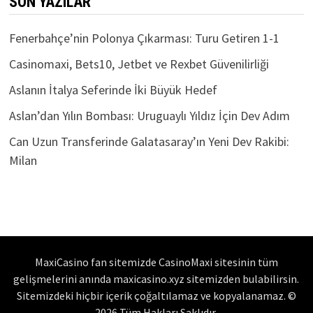
SON YAZILAR
Fenerbahçe’nin Polonya Çıkarması: Turu Getiren 1-1
Casinomaxi, Bets10, Jetbet ve Rexbet Güvenilirliği
Aslanın İtalya Seferinde İki Büyük Hedef
Aslan’dan Yılın Bombası: Uruguaylı Yıldız İçin Dev Adım
Can Uzun Transferinde Galatasaray’ın Yeni Dev Rakibi:
Milan
MaxiCasino fan sitemizde CasinoMaxi sitesinin tüm
gelişmelerini anında maxicasino.xyz sitemizden bulabilirsin.
Sitemizdeki hiçbir içerik çoğaltılamaz ve kopyalanamaz. ©
2026 Tüm Hakları Saklıdır.