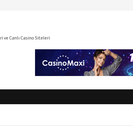
i ve Canlı Casino Siteleri