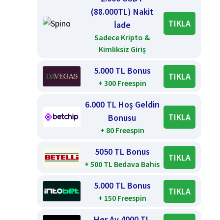
(88.000TL) Nakit
TIKLA
İade
Sadece Kripto &
Kimliksiz Giriş
5.000 TL Bonus
TIKLA
+ 300 Freespin
6.000 TL Hoş Geldin
TIKLA
Bonusu
+ 80 Freespin
5050 TL Bonus
TIKLA
+ 500 TL Bedava Bahis
5.000 TL Bonus
TIKLA
+ 150 Freespin
Her Ay 4000 TL