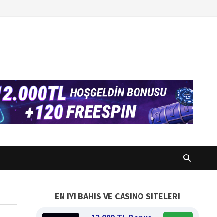
EN IYI BAHIS VE CASINO SITELERI