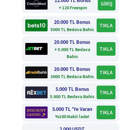
12.000 TL Bonus
GİRİŞ
+ 120 Freespin
20.000 TL Bonus
TIKLA
5000 TL Bedava Bahis
20.000 TL Bonus
TIKLA
+ 5.000 TL Bedava
Bahis
20.000 TL Bonus
TIKLA
3000 TL Bedava Bahis
5.000 TL Bonus
TIKLA
5.000 TL Bedava Bahis
5.000 TL 'Ye Varan
TIKLA
%100 Nakit İade!
2.000 USDT