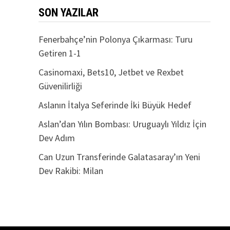
SON YAZILAR
Fenerbahçe’nin Polonya Çıkarması: Turu
Getiren 1-1
Casinomaxi, Bets10, Jetbet ve Rexbet
Güvenilirliği
Aslanın İtalya Seferinde İki Büyük Hedef
Aslan’dan Yılın Bombası: Uruguaylı Yıldız İçin
Dev Adım
Can Uzun Transferinde Galatasaray’ın Yeni
Dev Rakibi: Milan