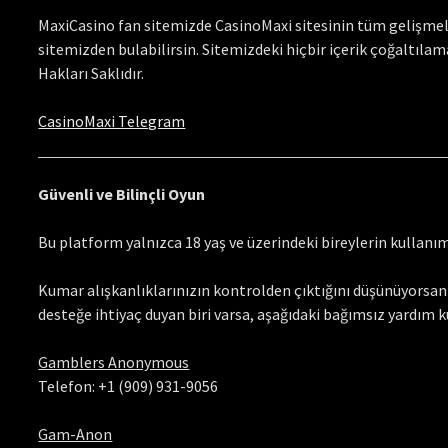
MaxiCasino fan sitemizde CasinoMaxi sitesinin tüm gelişmel
sitemizden bulabilirsin. Sitemizdeki hiçbir içerik çoğaltı
Hakları Saklıdır.
CasinoMaxi Telegram
Güvenli ve Bilinçli Oyun
Bu platform yalnızca 18 yaş ve üzerindeki bireylerin kullanım
Kumar alışkanlıklarınızın kontrolden çıktığını düşünüyorsan
desteğe ihtiyaç duyan biri varsa, aşağıdaki bağımsız yardım k
Gamblers Anonymous
Telefon: +1 (909) 931-9056
Gam-Anon