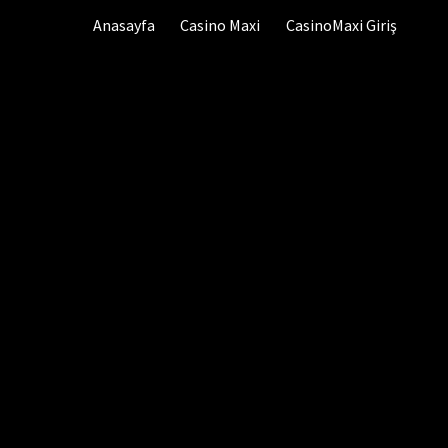
Anasayfa
Casino Maxi
CasinoMaxi Giriş