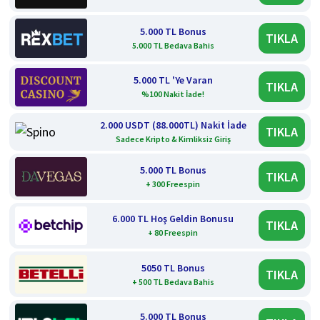
5.000 TL Bonus
TIKLA
5.000 TL Bedava Bahis
5.000 TL 'Ye Varan
TIKLA
%100 Nakit İade!
2.000 USDT (88.000TL) Nakit İade
TIKLA
Sadece Kripto & Kimliksiz Giriş
5.000 TL Bonus
TIKLA
+ 300 Freespin
6.000 TL Hoş Geldin Bonusu
TIKLA
+ 80 Freespin
5050 TL Bonus
TIKLA
+ 500 TL Bedava Bahis
5.000 TL Bonus