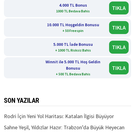
4.000 TL Bonus
TIKLA
1000 TL Bedava Bahis
10.000 TL Hoşgeldin Bonusu
TIKLA
+ 50 Freespin
5.000 TL İade Bonusu
TIKLA
+ 1000 TL Risksiz Bahis
Winnit ile 5.000 TL Hoş Geldin
TIKLA
Bonusu
+ 500 TL Bedava Bahis
SON YAZILAR
Rodri İçin Yeni Yol Haritası: Katalan İlgisi Büyüyor
Sahne Yeşil, Yıldızlar Hazır: Trabzon’da Büyük Heyecan