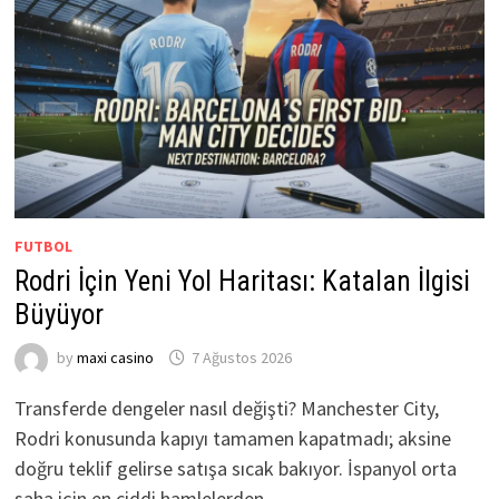
FUTBOL
Rodri İçin Yeni Yol Haritası: Katalan İlgisi
Büyüyor
by
maxi casino
7 Ağustos 2026
Transferde dengeler nasıl değişti? Manchester City,
Rodri konusunda kapıyı tamamen kapatmadı; aksine
doğru teklif gelirse satışa sıcak bakıyor. İspanyol orta
saha için en ciddi hamlelerden …