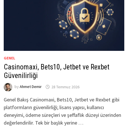
GENEL
Casinomaxi, Bets10, Jetbet ve Rexbet
Güvenilirliği
by
Ahmet Demir
28 Temmuz 2026
Genel Bakış Casinomaxi, Bets10, Jetbet ve Rexbet gibi
platformların güvenilirliği; lisans yapısı, kullanıcı
deneyimi, ödeme süreçleri ve şeffaflık düzeyi üzerinden
değerlendirilir. Tek bir başlık yerine …