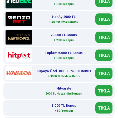
TIKLA
+ 150 Freespin
Her Ay 4000 TL
TIKLA
Para Yatırma Bonusu
20.000 TL Bonus
TIKLA
+ 200 Freespin
Toplam 6.000 TL Bonus
TIKLA
+ 100 Freespin
Kupaya Özel 3000 TL %300 Bonus
TIKLA
+ 3000 TL Bedava Bahis
Milyar ile
TIKLA
8000 TL Hoşgeldin Bonusu
3.000 TL Bonus
TIKLA
+ 50 Freespin